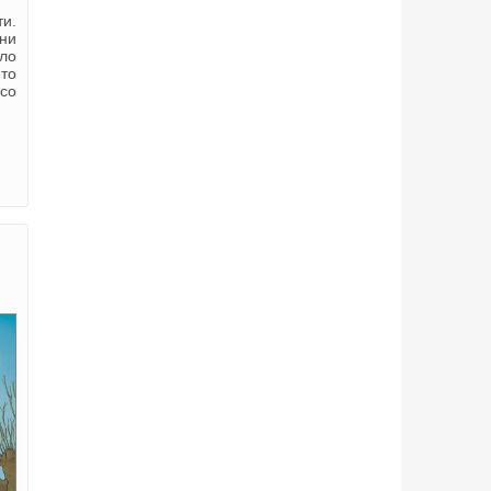
ти.
ани
ело
-то
 со