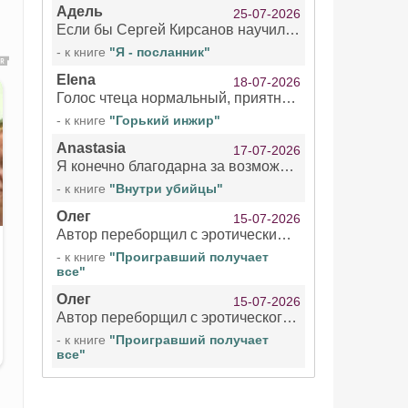
Адель
25-07-2026
Если бы Сергей Кирсанов научился не сглатывать каждые 1-2 минуты слюну, так что слышно в микрофоне и, что вызывает отвращение, то мелжно было бы слушать.
- к книге
"Я - посланник"
Elena
18-07-2026
Голос чтеца нормальный, приятный тембр. Мне очень понравилось озвучивание рассказа. Очень странный отзыв Надежды. Может у неё что-то с нервами?
- к книге
"Горький инжир"
Anastasia
17-07-2026
Я конечно благодарна за возможность бесплатно слушать книги даже новинки , но чтение этой книги просто ужасно
- к книге
"Внутри убийцы"
Олег
15-07-2026
Автор переборщил с эротическими сценами. Похоже, с этим у него проблемы.
- к книге
"Проигравший получает
все"
Олег
15-07-2026
Автор переборщил с эротического сценами. Похоже, с этим у него проблемы.
- к книге
"Проигравший получает
все"