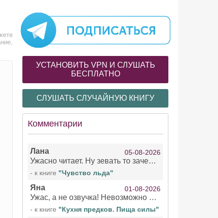
жете
ние,
УСТАНОВИТЬ VPN И СЛУШАТЬ
БЕСПЛАТНО
СЛУШАТЬ СЛУЧАЙНУЮ КНИГУ
Комментарии
Лана
05-08-2026
Ужасно читает. Ну зевать то зачем. Уже не говорю, что ударения ставит, как хочет.
- к книге
"Чувство льда"
Яна
01-08-2026
Ужас, а не озвучка! Невозможно вникать в смысл текста из за кривляний чтеца
- к книге
"Кухня предков. Пища силы"