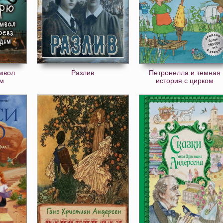
мвол
Разлив
Петронелла и темная
ьм
история с цирком