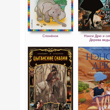
Слонёнок
Нэнси Дрю и си
Дерева вед