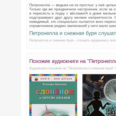
Петронелла — ведьма не из простых: у неё целых 
Петронелла и снежная буря 21
Только где же праздничное настроение, если за о
и пересесть в лодку с вёслами!А в доме мельн
Петронелла и снежная буря 22
подстраивают друг другу мелкие неприятности. Н
невидимый, кто специально пытается всех пересс
Петронелла и снежная буря 23
справочником редких заклинаний у него мало шан
Петронелла и снежная буря слушат
Петронелла и снежная буря - слушать аудиокнигу онл
Похожие аудиокниги на "Петронелл
Аудиокниги похожие на "Петронелла и снежная буря"