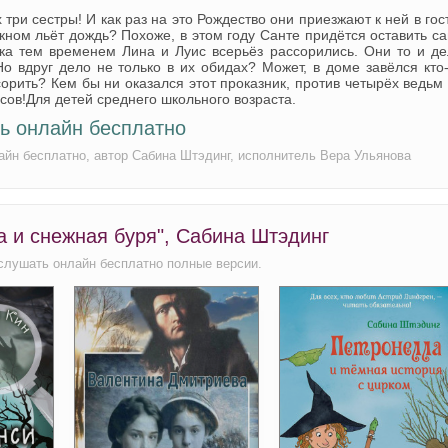
три сестры! И как раз на это Рождество они приезжают к ней в гос
кном льёт дождь? Похоже, в этом году Санте придётся оставить с
ика тем временем Лина и Луис всерьёз рассорились. Они то и д
о вдруг дело не только в их обидах? Может, в доме завёлся кто
орить? Кем бы ни оказался этот проказник, против четырёх ведьм
сов!Для детей среднего школьного возраста.
ь онлайн бесплатно
айн бесплатно, автор Сабина Штэдинг, исполнитель Вера Ульянова
а и снежная буря", Сабина Штэдинг
 слушать онлайн бесплатно полные версии.