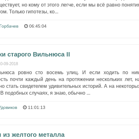
ществует, но кому от этого легче, если мы всё равно поняти
ом. Только гипотезы, ко...
Горбачев
06:45:04
ки старого Вильнюса II
10-09-2018
льнюса ровно сто восемь улиц. И если ходить по ни
есть почти каждый день на протяжении нескольких лет, н
о стать свидетелем удивительных историй. А на некоторы
В подобных случаях, я знаю, обычно ...
Удовиков
11:01:13
ч из жeлтого металла