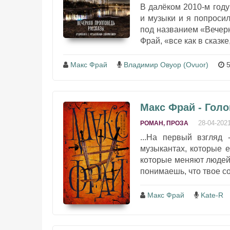
В далёком 2010-м году
и музыки и я попросил
под названием «Вечерн
Фрай, «все как в сказке
Макс Фрай
Владимир Овуор (Ovuor)
5
Макс Фрай - Голо
28-04-202
РОМАН, ПРОЗА
...На первый взгляд 
музыкантах, которые ее
которые меняют людей.
понимаешь, что твое со
Макс Фрай
Kate-R