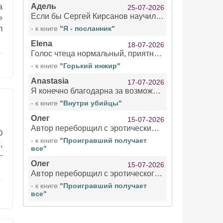
Адель
а
25-07-2026
Если бы Сергей Кирсанов научился не сглатывать каждые 1-2 минуты слюну, так что слышно в микрофоне и, что вызывает отвращение, то мелжно было бы слушать.
»
л
- к книге
"Я - посланник"
Elena
18-07-2026
Голос чтеца нормальный, приятный тембр. Мне очень понравилось озвучивание рассказа. Очень странный отзыв Надежды. Может у неё что-то с нервами?
- к книге
"Горький инжир"
Anastasia
17-07-2026
Я конечно благодарна за возможность бесплатно слушать книги даже новинки , но чтение этой книги просто ужасно
- к книге
"Внутри убийцы"
Олег
15-07-2026
Автор переборщил с эротическими сценами. Похоже, с этим у него проблемы.
О
- к книге
"Проигравший получает
,
все"
-
Олег
15-07-2026
Автор переборщил с эротического сценами. Похоже, с этим у него проблемы.
- к книге
"Проигравший получает
все"