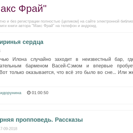
Макс Фрай"
но и без регистрации полностью (целиком) на сайте электронной библио
иги книги автора "Макс Фрай" на телефон и андроид.
пиринья сердца
4
чью Илона случайно заходит в неизвестный бар, гд
вательным барменом Васей-Сэмом и впервые пробуе
Вот только оказывается, что всё это было во сне... Или ж
идорунина
01:00:50
ерняя пропповедь. Рассказы
17-09-2018