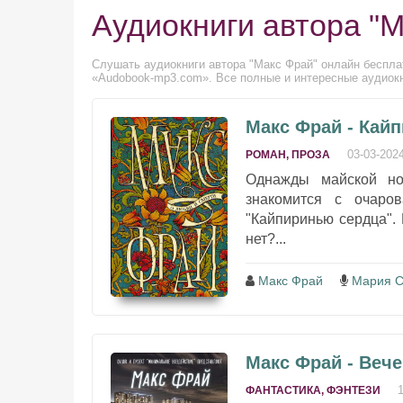
Аудиокниги автора "
Слушать аудиокниги автора "Макс Фрай" онлайн бесплат
«Audobook-mp3.com». Все полные и интересные аудиокн
Макс Фрай - Кай
03-03-202
РОМАН, ПРОЗА
Однажды майской но
знакомится с очаро
"Кайпиринью сердца". 
нет?...
Макс Фрай
Мария С
Макс Фрай - Веч
ФАНТАСТИКА, ФЭНТЕЗИ