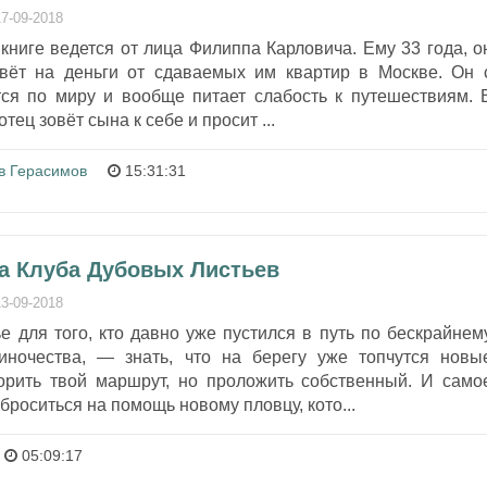
17-09-2018
книге ведется от лица Филиппа Карловича. Ему 33 года, о
ивёт на деньги от сдаваемых им квартир в Москве. Он 
тся по миру и вообще питает слабость к путешествиям. 
тец зовёт сына к себе и просит ...
в Герасимов
15:31:31
на Клуба Дубовых Листьев
13-09-2018
 для того, кто давно уже пустился в путь по бескрайнем
иночества, — знать, что на берегу уже топчутся новы
рить твой маршрут, но проложить собственный. И само
роситься на помощь новому пловцу, кото...
05:09:17