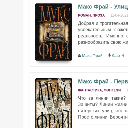
Макс Фрай - Улиц
11-04-202
РОМАН, ПРОЗА
Добрая и трогательна
увлекательным сюже
реальность. Именно о
разнообразить свою жиз
Макс Фрай
Kate-R
Макс Фрай - Перв
ФАНТАСТИКА, ФЭНТЕЗИ
Что за линии такие?
Защиты? Линии жизни 
питерских улиц, что 
Просто линии. Вероятно