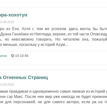
ора-хохотун
10-09-2018
ро из Ехо. Хотя с тем же успехом здесь могла бы быт
уана Ганабака из Ниоткуда, вернее, из той части Отовсюду
ь, но невозможно говорить. Но читателю она, пожалуй
 меньше, поскольку у историй Ахум...
влов
10:10:46
га Огненных Страниц
10-09-2018
амая правдивая и одновременно самая лживая из историй 
ни сэр Макс. После нее мир уже никогда не будет прежни
ни для персонажей, ни для самого автора, если уж на т