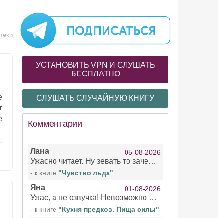
теки
УСТАНОВИТЬ VPN И СЛУШАТЬ
БЕСПЛАТНО
е
СЛУШАТЬ СЛУЧАЙНУЮ КНИГУ
т
е
Комментарии
Лана
05-08-2026
Ужасно читает. Ну зевать то зачем. Уже не говорю, что ударения ставит, как хочет.
- к книге
"Чувство льда"
Яна
01-08-2026
Ужас, а не озвучка! Невозможно вникать в смысл текста из за кривляний чтеца
- к книге
"Кухня предков. Пища силы"