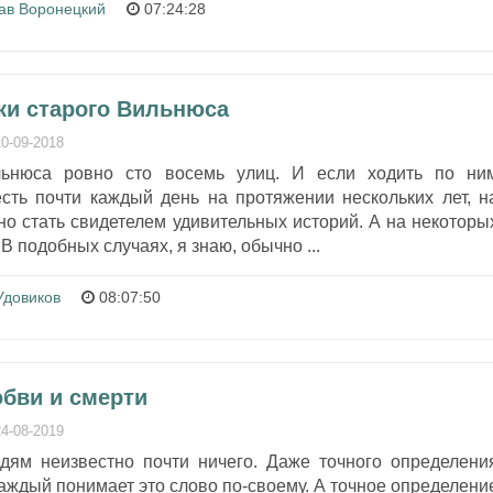
ав Воронецкий
07:24:28
зки старого Вильнюса
10-09-2018
льнюса ровно сто восемь улиц. И если ходить по ни
есть почти каждый день на протяжении нескольких лет, н
о стать свидетелем удивительных историй. А на некоторы
В подобных случаях, я знаю, обычно ...
Удовиков
08:07:50
юбви и смерти
24-08-2019
ям неизвестно почти ничего. Даже точного определени
каждый понимает это слово по-своему. А точное определени