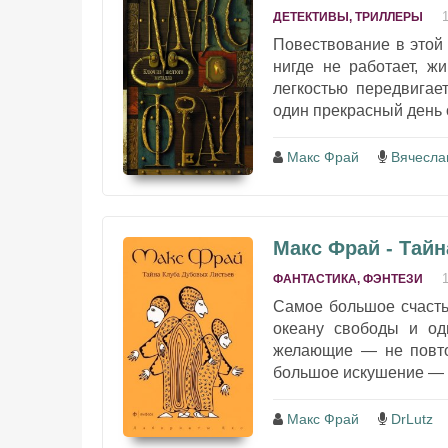
ДЕТЕКТИВЫ, ТРИЛЛЕРЫ
Повествование в этой 
нигде не работает, ж
легкостью передвигае
один прекрасный день о
Макс Фрай
Вячесла
Макс Фрай - Тай
ФАНТАСТИКА, ФЭНТЕЗИ
Самое большое счастье
океану свободы и од
желающие — не повто
большое искушение — б
Макс Фрай
DrLutz