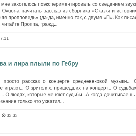
 мне захотелось поэкспериментировать со сведением звук
 Ovuor-а начитать рассказ из сборника «Сказки и истории
яя пропповедь» (да-да, именно так, с двумя «П». Как писа
, читайте Проппа, гражд...
7:11
ва и лира плыли по Гебру
1
- просто рассказ о концерте средневековой музыки... 
 играют... О зрителях, пришедших на концерт... О судьбах
.. О людях, которые меняют судьбы...А когда дочитываешь 
знание только что ухватил...
33:33