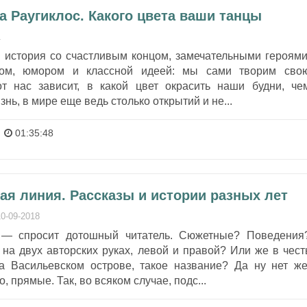
а Раугиклос. Какого цвета ваши танцы
1
я история со счастливым концом, замечательными героями
том, юмором и классной идеей: мы сами творим сво
т нас зависит, в какой цвет окрасить наши будни, че
нь, в мире еще ведь столько открытий и не...
01:35:48
ая линия. Рассказы и истории разных лет
10-09-2018
 — спросит дотошный читатель. Сюжетные? Поведения
на двух авторских руках, левой и правой? Или же в чест
на Васильевском острове, такое название? Да ну нет же
, прямые. Так, во всяком случае, подс...