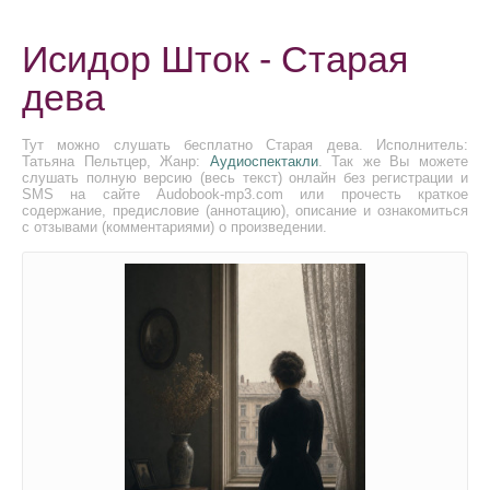
Исидор Шток - Старая
дева
Тут можно слушать бесплатно Старая дева. Исполнитель:
Татьяна Пельтцер, Жанр:
Аудиоспектакли
. Так же Вы можете
слушать полную версию (весь текст) онлайн без регистрации и
SMS на сайте Audobook-mp3.com или прочесть краткое
содержание, предисловие (аннотацию), описание и ознакомиться
с отзывами (комментариями) о произведении.