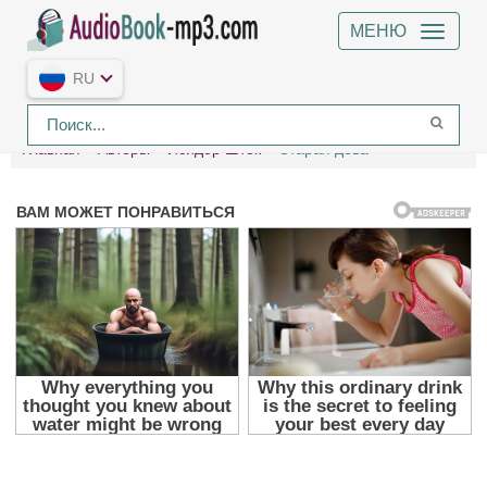
МЕНЮ
RU
Главная
Авторы
Исидор Шток
Старая дева