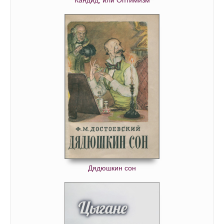
Дядюшкин сон