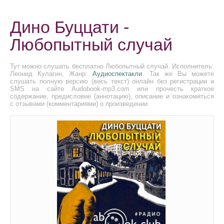
Дино Буццати -
Любопытный случай
Тут можно слушать бесплатно Любопытный случай. Исполнитель:
Леонид Кулагин, Жанр:
Аудиоспектакли
. Так же Вы можете
слушать полную версию (весь текст) онлайн без регистрации и
SMS на сайте Audobook-mp3.com или прочесть краткое
содержание, предисловие (аннотацию), описание и ознакомиться
с отзывами (комментариями) о произведении.