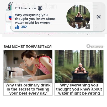
МЕНЮ
RU
Главная
Авторы
Дино Буццати
Любопытный случай