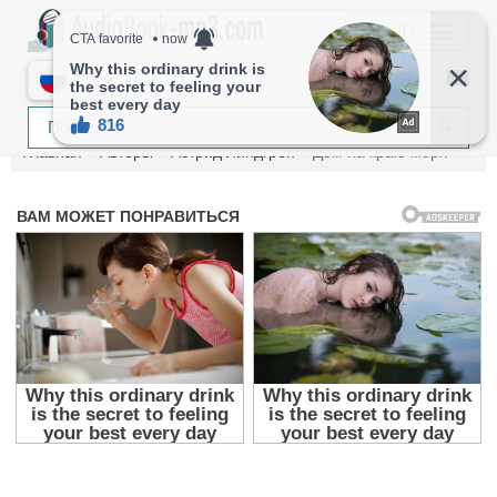
МЕНЮ
RU
Главная
Авторы
Астрид Линдгрен
Дом на краю моря