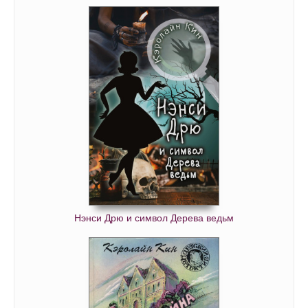
Нэнси Дрю и символ Дерева ведьм