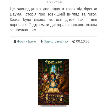
17-05-2026
Це одинадцята з дванадцяти казок від Френка
Баума. Історія про зовнішній вигляд та пиху..
Казка буде цікава як для дітей так і для
дорослих. Підтримати диктора фінансово можна
за посиланням
Френк Баум
Павло Зінченко
00:13:56