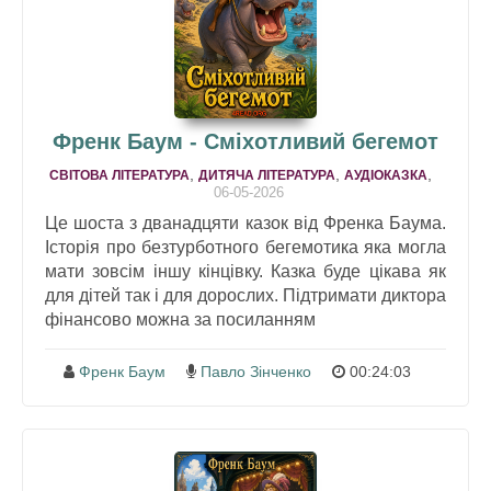
Френк Баум - Сміхотливий бегемот
,
,
,
СВІТОВА ЛІТЕРАТУРА
ДИТЯЧА ЛІТЕРАТУРА
АУДІОКАЗКА
06-05-2026
Це шоста з дванадцяти казок від Френка Баума.
Історія про безтурботного бегемотика яка могла
мати зовсім іншу кінцівку. Казка буде цікава як
для дітей так і для дорослих. Підтримати диктора
фінансово можна за посиланням
Френк Баум
Павло Зінченко
00:24:03