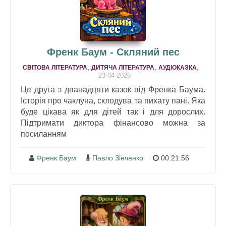
Френк Баум - Скляний пес
,
,
,
СВІТОВА ЛІТЕРАТУРА
ДИТЯЧА ЛІТЕРАТУРА
АУДІОКАЗКА
23-04-2026
Це друга з дванадцяти казок від Френка Баума.
Історія про чаклуна, склодува та пихату пані. Яка
буде цікава як для дітей так і для дорослих.
Підтримати диктора фінансово можна за
посиланням
Френк Баум
Павло Зінченко
00:21:56