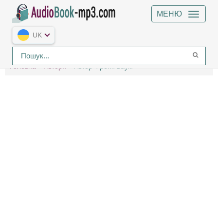
МЕНЮ
UK
Головна
Автори
Автор Френк Баум