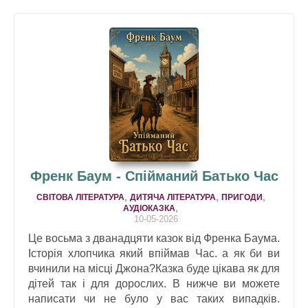
Френк Баум - Спійманий Батько Час
,
,
,
СВІТОВА ЛІТЕРАТУРА
ДИТЯЧА ЛІТЕРАТУРА
ПРИГОДИ
,
АУДІОКАЗКА
10-05-2026
Це восьма з дванадцяти казок від Френка Баума.
Історія хлопчика який впіймав Час. а як би ви
вчинили на місці Джона?Казка буде цікава як для
дітей так і для дорослих. В нижче ви можете
написати чи не було у вас таких випадків.