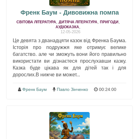
Френк Баум - Дивовижна помпа
,
,
,
СВІТОВА ЛІТЕРАТУРА
ДИТЯЧА ЛІТЕРАТУРА
ПРИГОДИ
,
АУДІОКАЗКА
12-05-2026
Це девята з дванадцяти казок від Френка Баума.
Історія про подружжя яке отримує велике
багатство. але чи зможуть вони його правильно
використати ви дізнаєтеся прослухавши казку.
Казка буде цікава як для дітей так і для
дорослих.В нижче ви может...
Френк Баум
Павло Зінченко
00:24:00