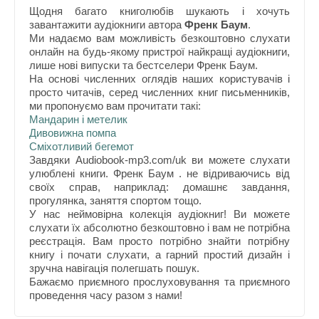
Щодня багато книголюбів шукають і хочуть
завантажити аудіокниги автора
Френк Баум
.
Ми надаємо вам можливість безкоштовно слухати
онлайн на будь-якому пристрої найкращі аудіокниги,
лише нові випуски та бестселери Френк Баум.
На основі численних оглядів наших користувачів і
просто читачів, серед численних книг письменників,
ми пропонуємо вам прочитати такі:
Мандарин і метелик
Дивовижна помпа
Сміхотливий бегемот
Завдяки Audiobook-mp3.com/uk ви можете слухати
улюблені книги. Френк Баум . не відриваючись від
своїх справ, наприклад: домашнє завдання,
прогулянка, заняття спортом тощо.
У нас неймовірна колекція аудіокниг! Ви можете
слухати їх абсолютно безкоштовно і вам не потрібна
реєстрація. Вам просто потрібно знайти потрібну
книгу і почати слухати, а гарний простий дизайн і
зручна навігація полегшать пошук.
Бажаємо приємного прослуховування та приємного
проведення часу разом з нами!