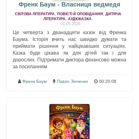
Френк Баум - Власниця ведмедя
,
,
СВІТОВА ЛІТЕРАТУРА
ПОВІСТІ Й ОПОВІДАННЯ
ДИТЯЧА
,
,
ЛІТЕРАТУРА
АУДІОКАЗКА
01-05-2026
Це четверта з дванадцяти казок від Френка
Баума. Історія вчить нас швидко думати та
приймати рішення у найцікавіших ситуаціях.
Казка буде цікава як для дітей так і для
дорослих. Підтримати диктора фінансово можна
за посиланням
Френк Баум
Павло Зінченко
00:20:08