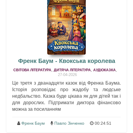
Френк Баум - Квокська королева
,
,
,
СВІТОВА ЛІТЕРАТУРА
ДИТЯЧА ЛІТЕРАТУРА
АУДІОКАЗКА
27-04-2026
Це третя з дванадцяти казок від Френка Баума.
Історія розповідає про жадобу та людське
недбальство. Казка буде цікава як для дітей так і
для дорослих. Підтримати диктора фінансово
можна за посиланням
Френк Баум
Павло Зінченко
00:24:51