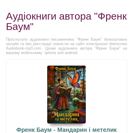
Аудіокниги автора "Френк
Баум"
Прослухати аудіокниги письменника "Френк Баум" безкоштовно
онлайн та без реєстрації повністю на сайті електронної бібліотеки
Audiobook-mp3.com. Цікаві аудіокниги автора "Френк Баум" на
вашому мобільному: Iphone and android.
Френк Баум - Мандарин і метелик