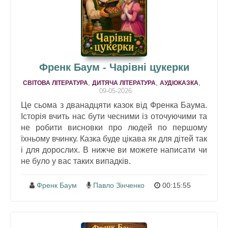
Френк Баум - Чарівні цукерки
,
,
,
СВІТОВА ЛІТЕРАТУРА
ДИТЯЧА ЛІТЕРАТУРА
АУДІОКАЗКА
09-05-2026
Це сьома з дванадцяти казок від Френка Баума.
Історія вчить нас бути чесними із оточуючими та
не робити висновки про людей по першому
їхньому вчинку. Казка буде цікава як для дітей так
і для дорослих. В нижче ви можете написати чи
не було у вас таких випадків.
Френк Баум
Павло Зінченко
00:15:55