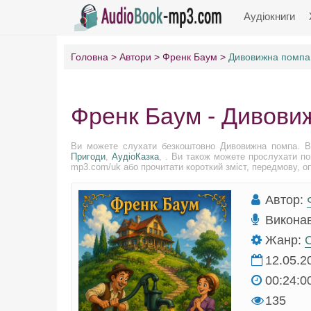
Аудіокниги
Головна
Автори
Френк Баум
Дивовижна помпа
Френк Баум - Дивови
Ви можете слухати безкоштовно Дивовижна помпа. В
Пригоди
,
АудіоКазка
, . Ви також можете прослухати по
mp3.com/uk або прочитати короткий зміст, передмову, опи
Автор:
Викона
Жанр:
С
12.05.2
00:24:0
135