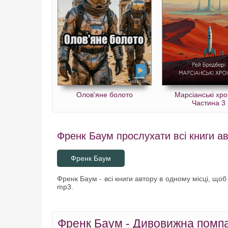
Олов'яне болото
Марсіанські хро
Частина 3
Френк Баум прослухати всі книги ав
Френк Баум
Френк Баум - всі книги автору в одному місці, щоб
mp3.
Френк Баум - Дивовижна помпа 