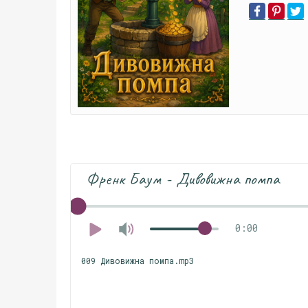
Френк Баум - Дивовижна помпа
0:00
009 Дивовижна помпа.mp3