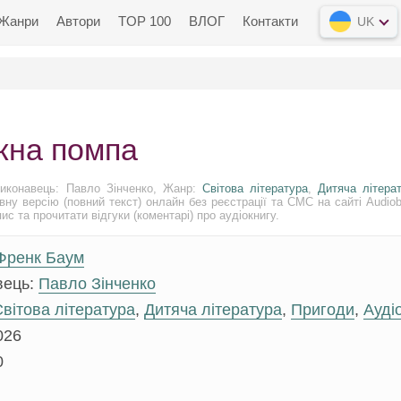
Жанри
Автори
TOP 100
ВЛОГ
Контакти
UK
жна помпа
иконавець: Павло Зінченко, Жанр:
Світова література
,
Дитяча літера
вну версію (повний текст) онлайн без реєстрації та СМС на сайті Audio
с та прочитати відгуки (коментарі) про аудіокнигу.
Френк Баум
вець:
Павло Зінченко
вітова література
,
Дитяча література
,
Пригоди
,
Ауді
026
0