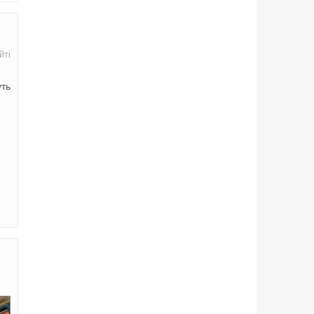
йті
уть