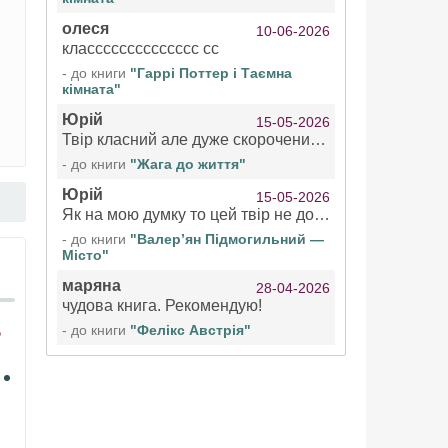
олеся
10-06-2026
класссссссссссссс сс
- до книги
"Гаррі Поттер і Таємна
кімната"
Юрій
15-05-2026
Твір класний але дуже скорочений якщо вже озвучуєте то бажано цілі твори
- до книги
"Жага до життя"
Юрій
15-05-2026
Як на мою думку то цей твір не дотягує бути у топ 100 аудіокниг
- до книги
"Валер’ян Підмогильний —
Місто"
маряна
28-04-2026
чудова книга. Рекомендую!
- до книги
"Фелікс Австрія"