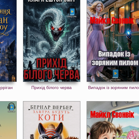
рріган
Прихід білого черва
Випадок із зоряним пил