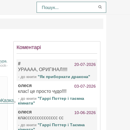
Коментарі
тура
,
#
20-07-2026
book-
УРАААА, ОРИГІНАЛ!!!!
- до книги
"Як приборкати дракона"
олеся
03-07-2026
клас! це просто чудо!!!!
- до книги
"Гаррі Поттер і таємна
оКазка
,
кімната"
олеся
10-06-2026
класссссссссссссс сс
- до книги
"Гаррі Поттер і Таємна
кімната"