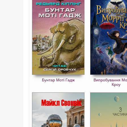
Бунтар Моті Гадж
Випробування Мо
Кроу