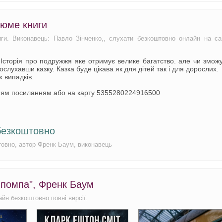
зюме книги
ги. Виконавець: Павло Зінченко,, слухати безкоштовно онлайн на са
Історія про подружжя яке отримує велике багатство. але чи змож
слухавши казку. Казка буде цікава як для дітей так і для дорослих.
 випадків.
ням посиланням або на карту 5355280224916500
безкоштовно
товно, автор Френк Баум, виконавець
 помпа", Френк Баум
йн безкоштовно повні версії.