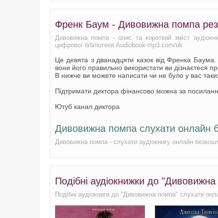
Френк Баум - Дивовижна помпа ре
Дивовижна помпа - опис та короткий зміст аудіокни
цифрової бібліотеки Audiobook-mp3.com/uk
Це девята з дванадцяти казок від Френка Баума. 
вони його правильно використати ви дізнаєтеся про
В нижче ви можете написати чи не було у вас таких
Підтримати диктора фінансово можна за посилан
Ютуб канал диктора
Дивовижна помпа слухати онлайн 
Дивовижна помпа - слухати аудіокнигу онлайн безкош
Подібні аудіокнижки до "Дивовижна
Подібні аудіокниги до "Дивовижна помпа" слухати онла