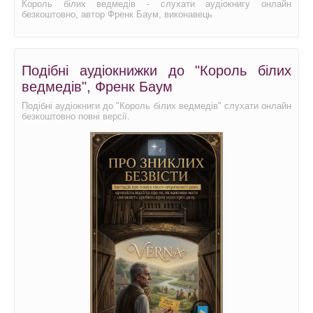
Король білих ведмедів - слухати аудіокнигу онлайн
безкоштовно, автор Френк Баум, виконавець
Подібні аудіокнижки до "Король білих
ведмедів", Френк Баум
Подібні аудіокниги до "Король білих ведмедів" слухати онлайн
безкоштовно повні версії.