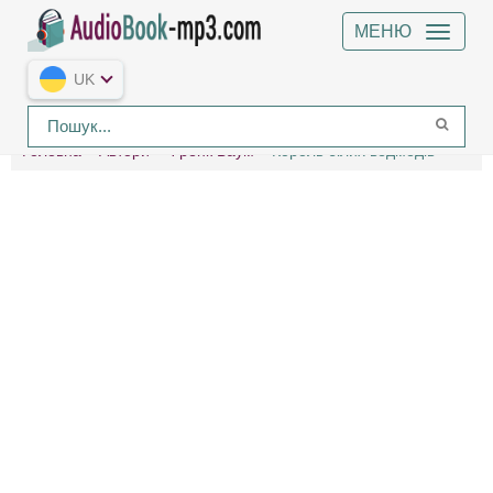
МЕНЮ
UK
Головна
Автори
Френк Баум
Король білих ведмедів