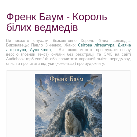
Френк Баум - Король
білих ведмедів
Ви можете слухати безкоштовно Король білих ведмедів.
Виконавець: Павло Зінченко, Жанр:
Світова література
,
Дитяча
література
,
АудіоКазка
, . Ви також можете прослухати повну
версію (повний текст) онлайн без реєстрації та СМС на сайті
Audiobook-mp3.com/uk або прочитати короткий зміст, передмову,
опис та прочитати відгуки (коментарі) про аудіокнигу.