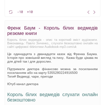
-10
+10
Френк Баум - Король білих ведмедів
резюме книги
Король білих ведмедів - опис та короткий зміст аудіокниги.
Виконавець: Павло Зінченко,, слухати безкоштовно онлайн на
сайті цифрової бібліотеки Audiobook-mp3.com/uk
Це одинадцята з дванадцяти казок від Френка Баума.
Історія про зовнішній вигляд та пиху.. Казка буде цікава як
для дітей так і для дорослих.
Підтримати диктора фінансово можна за посиланням
посиланням або на карту 5355280224916500
Теги# Ведмеді, чари, пригоди
Ютуб канал диктора
Король білих ведмедів слухати онлайн
безкоштовно