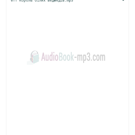
011 Король білих ведмедів.mp3