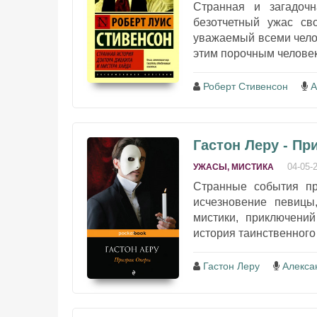
Странная и загадоч
безотчетный ужас св
уважаемый всеми челов
этим порочным челове
Роберт Стивенсон
А
Гастон Леру - Пр
04-05-
УЖАСЫ, МИСТИКА
Странные события пр
исчезновение певицы
мистики, приключени
история таинственного
Гастон Леру
Алекса