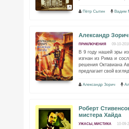
Пётр Сытин
Вадим 
Александр Зорич 
09-10-201
ПРИКЛЮЧЕНИЯ
В 9 году нашей эры и
изгнан из Рима и сос
решения Октавиана Ав
предлагает свой взгляд 
Александр Зорич
Ал
Роберт Стивенсон
мистера Хайда
10-09-
УЖАСЫ, МИСТИКА