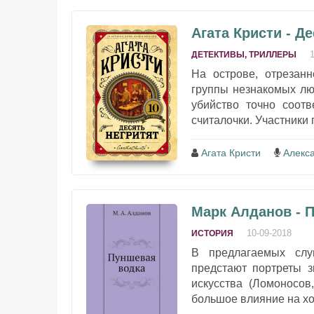
Агата Кристи - Д
ДЕТЕКТИВЫ, ТРИЛЛЕРЫ
На острове, отрезанн
группы незнакомых лю
убийство точно соотв
считалочки. Участники 
Агата Кристи
Алекс
Марк Алданов - 
10-09-2018
ИСТОРИЯ
В предлагаемых слу
предстают портреты з
искусства (Ломоносов
большое влияние на ход