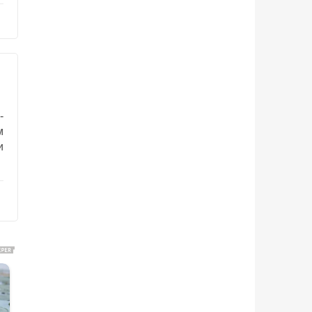
-
м
и