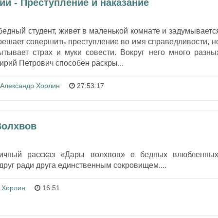
й - Преступление и наказание
бедный студент, живет в маленькой комнате и задумываетс
решает совершить преступление во имя справедливости, н
ытывает страх и муки совести. Вокруг него много разны
ирий Петрович способен раскры...
Александр Хорлин
27:53:17
Волхвов
тичный рассказ «Дары волхвов» о бедных влюбленных
друг ради друга единственным сокровищем....
 Хорлин
16:51