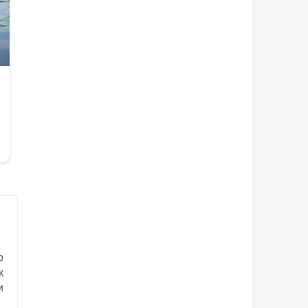
о
к
и