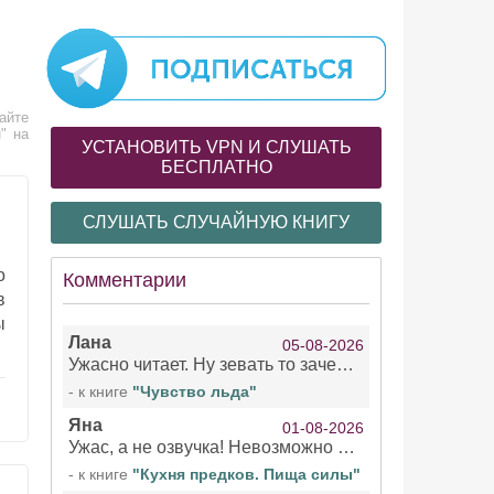
айте
" на
УСТАНОВИТЬ VPN И СЛУШАТЬ
БЕСПЛАТНО
СЛУШАТЬ СЛУЧАЙНУЮ КНИГУ
о
Комментарии
в
ы
Лана
05-08-2026
Ужасно читает. Ну зевать то зачем. Уже не говорю, что ударения ставит, как хочет.
- к книге
"Чувство льда"
Яна
01-08-2026
Ужас, а не озвучка! Невозможно вникать в смысл текста из за кривляний чтеца
- к книге
"Кухня предков. Пища силы"