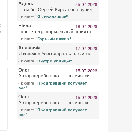
Адель
25-07-2026
Если бы Сергей Кирсанов научился не сглатывать каждые 1-2 минуты слюну, так что слышно в микрофоне и, что вызывает отвращение, то мелжно было бы слушать.
- к книге
"Я - посланник"
я
о
Elena
18-07-2026
х
Голос чтеца нормальный, приятный тембр. Мне очень понравилось озвучивание рассказа. Очень странный отзыв Надежды. Может у неё что-то с нервами?
- к книге
"Горький инжир"
Anastasia
17-07-2026
Я конечно благодарна за возможность бесплатно слушать книги даже новинки , но чтение этой книги просто ужасно
- к книге
"Внутри убийцы"
Олег
15-07-2026
Автор переборщил с эротическими сценами. Похоже, с этим у него проблемы.
- к книге
"Проигравший получает
все"
,
Олег
15-07-2026
Автор переборщил с эротического сценами. Похоже, с этим у него проблемы.
- к книге
"Проигравший получает
все"