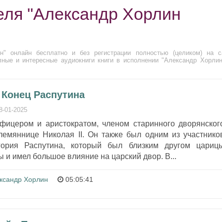
еля "Александр Хорлин
н" онлайн бесплатно и без регистрации полностью (целиком) на с
лные и интересные аудиокниги книги в исполнении "Александр Хорлин
 Конец Распутина
8-01-2025
ицером и аристократом, членом старинного дворянског
лемяннице Николая II. Он также был одним из участнико
гория Распутина, который был близким другом цариц
и имел большое влияние на царский двор. В...
ксандр Хорлин
05:05:41