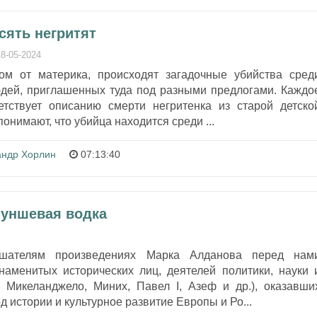
есять негритят
18-05-2024
ом от материка, происходят загадочные убийства сред
дей, приглашенных туда под разными предлогами. Каждо
етствует описанию смерти негритенка из старой детско
понимают, что убийца находится среди ...
андр Хорлин
07:13:40
Пуншевая водка
шателям произведениях Марка Алданова перед нам
наменитых исторических лиц, деятелей политики, науки 
, Микеланджело, Миних, Павел I, Азеф и др.), оказавши
 истории и культурное развитие Европы и Ро...