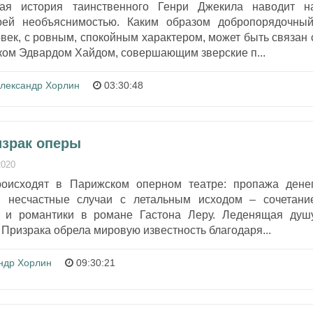
ная история таинственного Генри Джекила наводит н
оей необъяснимостью. Каким образом добропорядочный
ек, с ровным, спокойным характером, может быть связан 
ком Эдвардом Хайдом, совершающим зверские п...
лександр Хорлин
03:30:48
израк оперы
2020
оисходят в Парижском оперном театре: пропажа денег
, несчастные случаи с летальным исходом – сочетани
й и романтики в романе Гастона Леру. Леденящая душ
 Призрака обрела мировую известность благодаря...
ндр Хорлин
09:30:21