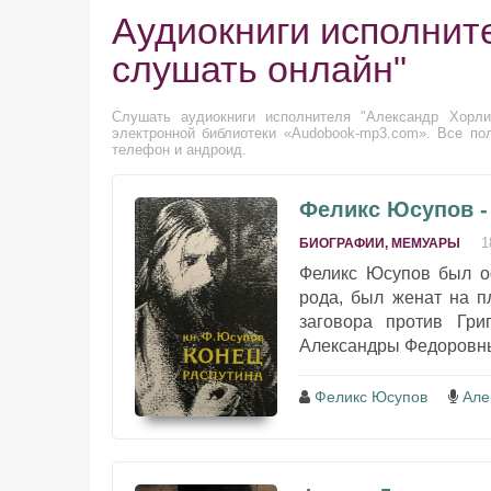
Аудиокниги исполнит
слушать онлайн"
Слушать аудиокниги исполнителя "Александр Хорли
электронной библиотеки «Audobook-mp3.com». Все по
телефон и андроид.
Феликс Юсупов -
1
БИОГРАФИИ, МЕМУАРЫ
Феликс Юсупов был оф
рода, был женат на п
заговора против Гри
Александры Федоровны 
Феликс Юсупов
Але