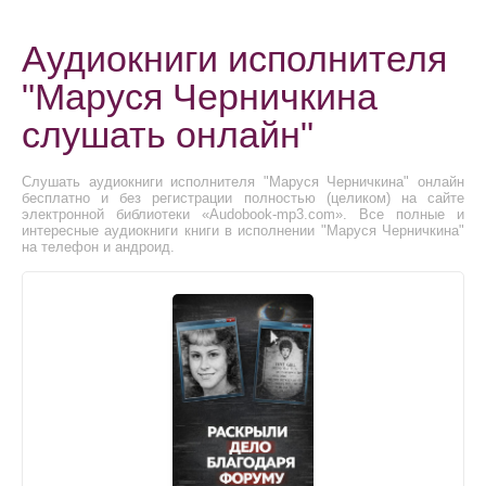
Аудиокниги исполнителя
"Маруся Черничкина
слушать онлайн"
Слушать аудиокниги исполнителя "Маруся Черничкина" онлайн
бесплатно и без регистрации полностью (целиком) на сайте
электронной библиотеки «Audobook-mp3.com». Все полные и
интересные аудиокниги книги в исполнении "Маруся Черничкина"
на телефон и андроид.