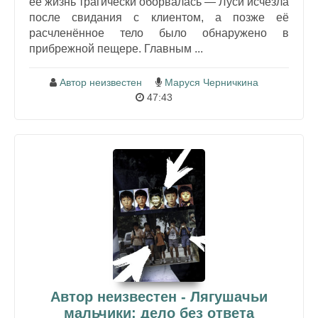
её жизнь трагически оборвалась — Луси исчезла
после свидания с клиентом, а позже её
расчленённое тело было обнаружено в
прибрежной пещере. Главным ...
Автор неизвестен
Маруся Черничкина
47:43
Автор неизвестен - Лягушачьи
мальчики: дело без ответа