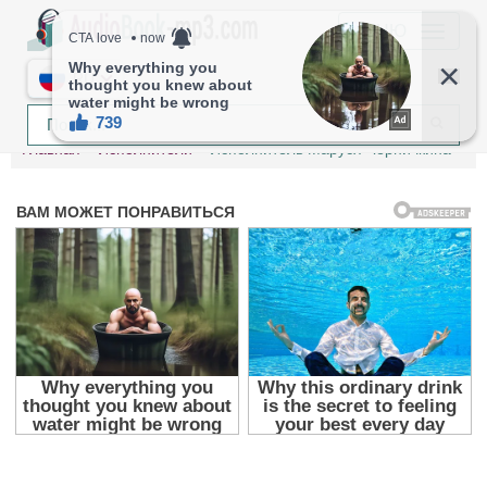
МЕНЮ
RU
Главная
Исполнители
Исполнитель Маруся Черничкина