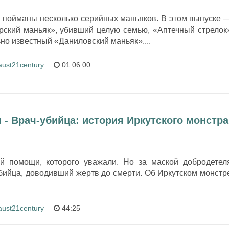
е пойманы несколько серийных маньяков. В этом выпуске 
орский маньяк», убивший целую семью, «Аптечный стрелок
ьно известный «Даниловский маньяк»....
aust21century
01:06:00
 - Врач-убийца: история Иркутского монстра
й помощи, которого уважали. Но за маской добродетел
бийца, доводивший жертв до смерти. Об Иркутском монстр
aust21century
44:25