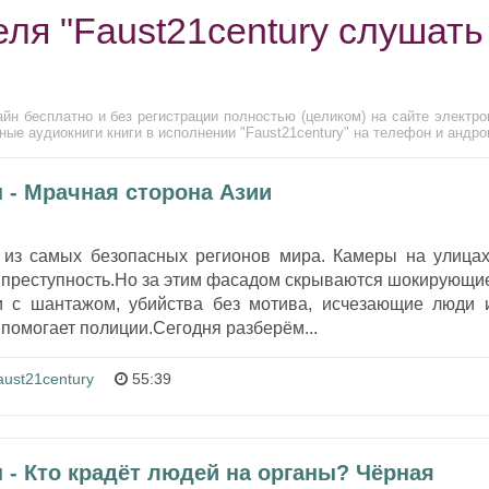
ля "Faust21century слушать
айн бесплатно и без регистрации полностью (целиком) на сайте электро
ые аудиокниги книги в исполнении "Faust21century" на телефон и андро
 - Мрачная сторона Азии
 из самых безопасных регионов мира. Камеры на улицах
я преступность.Но за этим фасадом скрываются шокирующи
ти с шантажом, убийства без мотива, исчезающие люди 
 помогает полиции.Сегодня разберём...
aust21century
55:39
 - Кто крадёт людей на органы? Чёрная