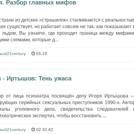
я. Разбор главных мифов
 страхи из детских «страшилок» сталкиваются с реальностью
я существует, но работает совсем не так, как показывают 
о льдом. Вы узнаете, где проходит граница между мифами
ими схемами, которые д...
aust21century
55:19
 - Иртышов: Тень ужаса
ор от лица психиатра посвящён делу Игоря Иртышова 
рующих серийных сексуальных преступников 1990-х. Авто
иалы уголовного дела, свидетельства следователей 
хиатрических экспертиз, чтобы восстановить ...
aust21century
02:32:42