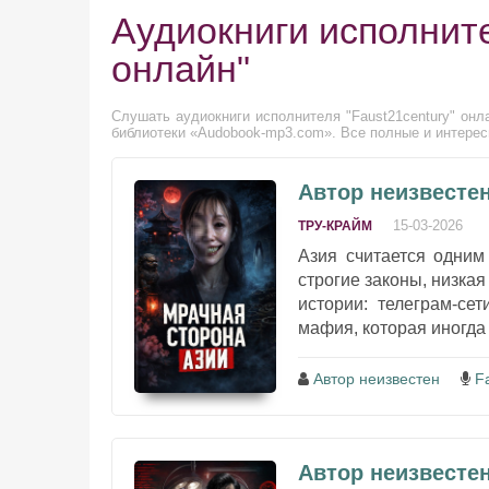
Аудиокниги исполните
онлайн"
Слушать аудиокниги исполнителя "Faust21century" онл
библиотеки «Audobook-mp3.com». Все полные и интересн
Автор неизвестен
15-03-2026
ТРУ-КРАЙМ
Азия считается одним
строгие законы, низка
истории: телеграм-се
мафия, которая иногда
Автор неизвестен
F
Автор неизвестен