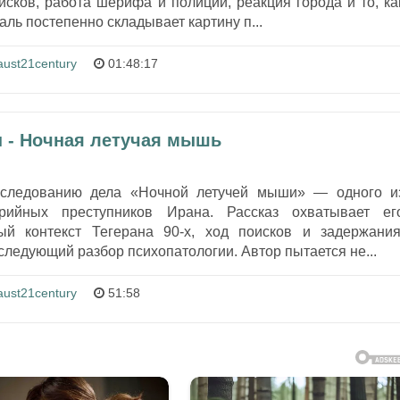
сков, работа шерифа и полиции, реакция города и то, ка
ль постепенно складывает картину п...
aust21century
01:48:17
н - Ночная летучая мышь
сследованию дела «Ночной летучей мыши» — одного и
рийных преступников Ирана. Рассказ охватывает ег
ый контекст Тегерана 90‑х, ход поисков и задержания
следующий разбор психопатологии. Автор пытается не...
aust21century
51:58