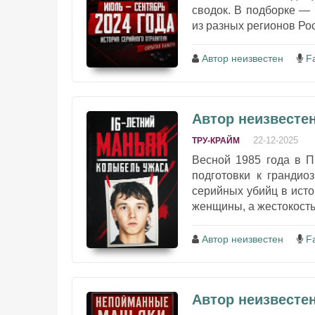
сводок. В подборке —
из разных регионов Рос
Автор неизвестен
F
Автор неизвестен
22-12-2025
ТРУ-КРАЙМ
Весной 1985 года в П
подготовки к гранди
серийных убийц в исто
женщины, а жестокость
Автор неизвестен
F
Автор неизвесте