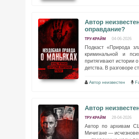
Автор неизвестен
оправдание?
04-06-2026
ТРУ-КРАЙМ
Подкаст «Природа зл
криминальной и пси
притягивают истории о
детства. В разговоре с
Автор неизвестен
F
Автор неизвестен
28-04-2026
ТРУ-КРАЙМ
Автор по архивам СШ
Мичигане — исчезновен