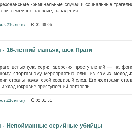
 резонансные криминальные случаи и социальные трагеди
сии: семейное насилие, нападения,...
aust21century
01:36:05
 - 16-летний маньяк, шок Праги
раге вспыхнула серия зверских преступлений — на фон
озному спортивному мероприятию один из самых молоды
рии страны начал свой кровавый след. Его жертвами стал
 и хладнокровие преступлений потрясли...
aust21century
02:31:51
н - Непойманные серийные убийцы