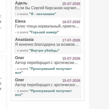
Адель
25-07-2026
Если бы Сергей Кирсанов научился не сглатывать каждые 1-2 минуты слюну, так что слышно в микрофоне и, что вызывает отвращение, то мелжно было бы слушать.
- к книге
"Я - посланник"
:
Elena
в
18-07-2026
Голос чтеца нормальный, приятный тембр. Мне очень понравилось озвучивание рассказа. Очень странный отзыв Надежды. Может у неё что-то с нервами?
,
- к книге
"Горький инжир"
Anastasia
17-07-2026
Я конечно благодарна за возможность бесплатно слушать книги даже новинки , но чтение этой книги просто ужасно
- к книге
"Внутри убийцы"
Олег
15-07-2026
Автор переборщил с эротическими сценами. Похоже, с этим у него проблемы.
- к книге
"Проигравший получает
все"
—
Олег
15-07-2026
р
Автор переборщил с эротического сценами. Похоже, с этим у него проблемы.
и
- к книге
"Проигравший получает
все"