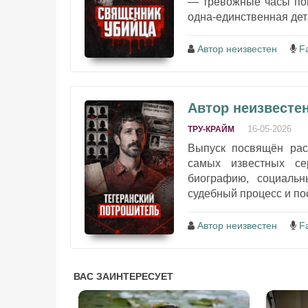
— тревожные часы пои
одна-единственная дета
Автор неизвестен
F
Автор неизвесте
16-05-2026
ТРУ-КРАЙМ
Выпуск посвящён ра
самых известных се
биографию, социальн
судебный процесс и по
Автор неизвестен
F