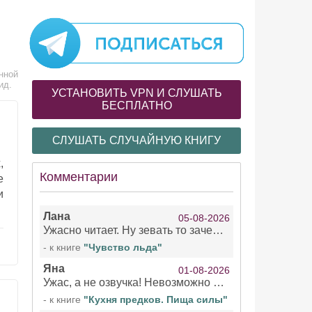
нной
ид.
УСТАНОВИТЬ VPN И СЛУШАТЬ
БЕСПЛАТНО
СЛУШАТЬ СЛУЧАЙНУЮ КНИГУ
,
Комментарии
е
и
Лана
05-08-2026
Ужасно читает. Ну зевать то зачем. Уже не говорю, что ударения ставит, как хочет.
- к книге
"Чувство льда"
Яна
01-08-2026
Ужас, а не озвучка! Невозможно вникать в смысл текста из за кривляний чтеца
- к книге
"Кухня предков. Пища силы"