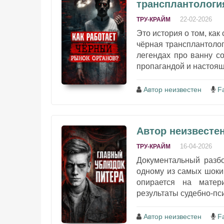
трансплантологи
22-02-2026
ТРУ-КРАЙМ
Это история о том, как
чёрная трансплантологи
легендах про ванну с
пропагандой и настоящ
Автор неизвестен
F
Автор неизвестен
16-04-2026
ТРУ-КРАЙМ
Документальный разб
одному из самых шоки
опирается на матер
результаты судебно‑пси
Автор неизвестен
F