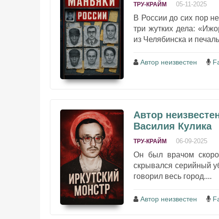
05-11-2025
ТРУ-КРАЙМ
В России до сих пор н
три жутких дела: «Иж
из Челябинска и печал
Автор неизвестен
F
Автор неизвестен
Василия Кулика
06-09-2025
ТРУ-КРАЙМ
Он был врачом скоро
скрывался серийный у
говорил весь город....
Автор неизвестен
F