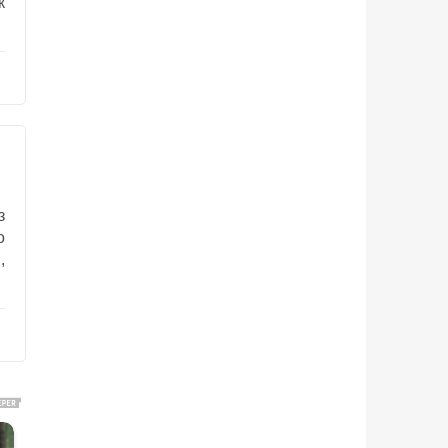
к
з
о
,