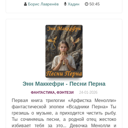
Борис Лавренёв
Хадин
50:45
Энн Маккефри - Песни Перна
24-01-2026
ФАНТАСТИКА, ФЭНТЕЗИ
Первая книга трилогии «Арфистка Менолли»
фантастической эпопеи «Всадники Перна» Ты
грезишь о музыке, а приходится чистить рыбу.
Ты сочиняешь песни, а родной отец жестоко
избивает тебя за это... Девочка Менолли и