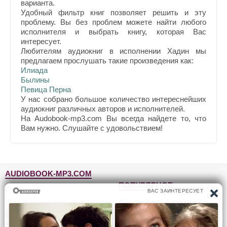
варианта.
Удобный фильтр книг позволяет решить и эту
проблему. Вы без проблем можете найти любого
исполнителя и выбрать книгу, которая Вас
интересует.
Любителям аудиокниг в исполнении Хадин мы
предлагаем прослушать такие произведения как:
Илиада
Былины
Певица Перна
У нас собрано большое количество интереснейших
аудиокниг различных авторов и исполнителей.
На Audobook-mp3.com Вы всегда найдете то, что
Вам нужно. Слушайте с удовольствием!
AUDIOBOOK-MP3.COM
ПОПУЛЯРНОЕ
Главная
Жанры
Фантастика и фэнтези
Блог
Детективы, триллеры
Топ-100
Для детей