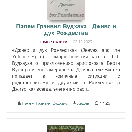
Пэлем Грэнвил Вудхауз - Дживс и
дух Рождества
23-12-2025
ЮМОР, САТИРА
«Дживс и дух Рождества» (Jeeves and the
Yuletide Spirit) – юмористический рассказ П. Г.
Вудхауза о приключениях аристократа Берти
Вустера и его камердинера Дживса, где Вустер
попадает в комичные ситуации с
родственниками и друзьями в Рождество, а
Дживс, как всегда, элегантно расп...
Пэлем Грэнвил Вудхауз
Хадин
47:26