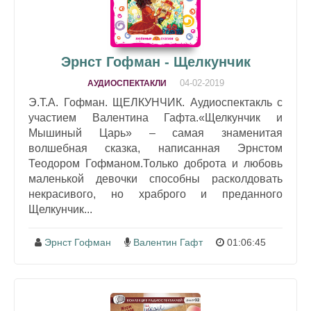
Эрнст Гофман - Щелкунчик
04-02-2019
АУДИОСПЕКТАКЛИ
Э.Т.А. Гофман. ЩЕЛКУНЧИК. Аудиоспектакль с
участием Валентина Гафта.«Щелкунчик и
Мышиный Царь» – самая знаменитая
волшебная сказка, написанная Эрнстом
Теодором Гофманом.Только доброта и любовь
маленькой девочки способны расколдовать
некрасивого, но храброго и преданного
Щелкунчик...
Эрнст Гофман
Валентин Гафт
01:06:45