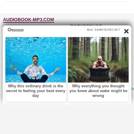
AUDIOBOOK-MP3.COM
ПОПУЛЯРНОЕ
Главная
Жанры
Фантастика и фэнтези
Блог
Детективы, триллеры
Топ-100
Для детей
Авторы
Роман, проза
Исполнители
Приключения
Обратная связь
Юмор, сатира
© 2010-2026
Audiobook-mp3.com