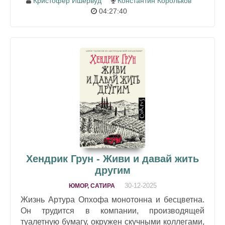
Кристофер Ишервуд
Константин Корольков
04:27:40
Хендрик Грун - Живи и давай жить
другим
30-12-2025
ЮМОР, САТИРА
Жизнь Артура Опхофа монотонна и бесцветна.
Он трудится в компании, производящей
туалетную бумагу, окружен скучными коллегами,