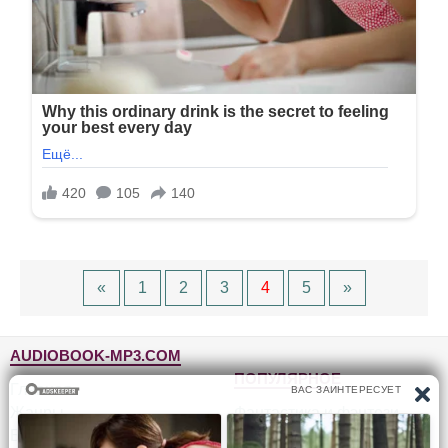
«
1
2
3
4
5
»
AUDIOBOOK-MP3.COM
ПОПУЛЯРНОЕ
Главная
Жанры
Фантастика и фэнтези
Блог
Детективы, триллеры