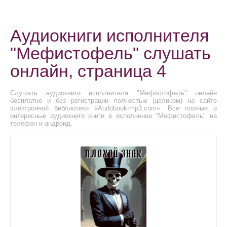
Аудиокниги исполнителя
"Мефистофель" слушать
онлайн, страница 4
Слушать аудиокниги исполнителя "Мефистофель" онлайн
бесплатно и без регистрации полностью (целиком) на сайте
электронной библиотеки «Audobook-mp3.com». Все полные и
интересные аудиокниги книги в исполнении "Мефистофель" на
телефон и андроид.