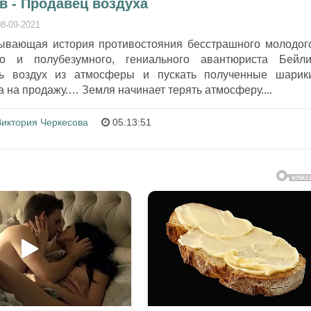
в - Продавец воздуха
08-09-2021
тывающая история противостояния бесстрашного молодог
ко и полубезумного, гениального авантюриста Бейли
ть воздух из атмосферы и пускать полученные шарик
а на продажу.… Земля начинает терять атмосферу....
Виктория Черкесова
05:13:51