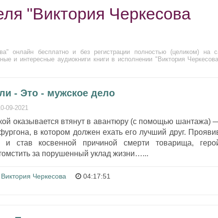
еля "Виктория Черкесова
ва" онлайн бесплатно и без регистрации полностью (целиком) на с
ные и интересные аудиокниги книги в исполнении "Виктория Черкесова
и - Это - мужское дело
10-09-2021
кой оказывается втянут в авантюру (с помощью шантажа) 
фургона, в котором должен ехать его лучший друг. Прояви
 и став косвенной причиной смерти товарища, геро
отомстить за порушенный уклад жизни…...
Виктория Черкесова
04:17:51