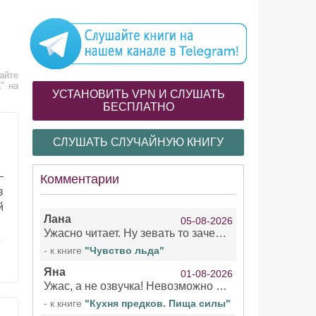
айте
" на
УСТАНОВИТЬ VPN И СЛУШАТЬ
БЕСПЛАТНО
СЛУШАТЬ СЛУЧАЙНУЮ КНИГУ
—
Комментарии
в
й
Лана
05-08-2026
Ужасно читает. Ну зевать то зачем. Уже не говорю, что ударения ставит, как хочет.
- к книге
"Чувство льда"
Яна
01-08-2026
Ужас, а не озвучка! Невозможно вникать в смысл текста из за кривляний чтеца
- к книге
"Кухня предков. Пища силы"