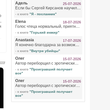
Адель
25-07-2026
Если бы Сергей Кирсанов научился не сглатывать каждые 1-2 минуты слюну, так что слышно в микрофоне и, что вызывает отвращение, то мелжно было бы слушать.
- к книге
"Я - посланник"
о
,
Elena
18-07-2026
и
Голос чтеца нормальный, приятный тембр. Мне очень понравилось озвучивание рассказа. Очень странный отзыв Надежды. Может у неё что-то с нервами?
- к книге
"Горький инжир"
Anastasia
17-07-2026
Я конечно благодарна за возможность бесплатно слушать книги даже новинки , но чтение этой книги просто ужасно
- к книге
"Внутри убийцы"
Олег
15-07-2026
Автор переборщил с эротическими сценами. Похоже, с этим у него проблемы.
- к книге
"Проигравший получает
все"
Олег
15-07-2026
Автор переборщил с эротического сценами. Похоже, с этим у него проблемы.
- к книге
"Проигравший получает
все"