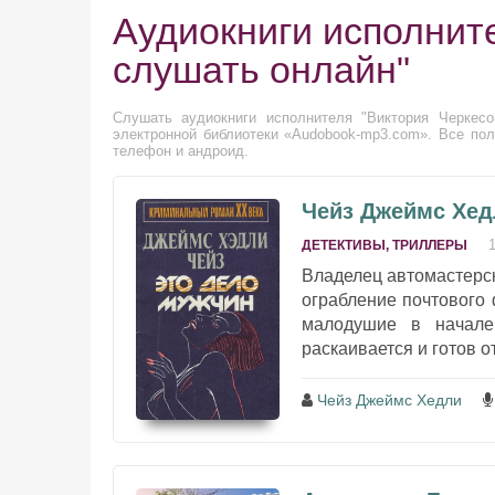
Аудиокниги исполнит
слушать онлайн"
Слушать аудиокниги исполнителя "Виктория Черкесо
электронной библиотеки «Audobook-mp3.com». Все пол
телефон и андроид.
Чейз Джеймс Хедл
ДЕТЕКТИВЫ, ТРИЛЛЕРЫ
Владелец автомастерс
ограбление почтового 
малодушие в начале
раскаивается и готов 
Чейз Джеймс Хедли