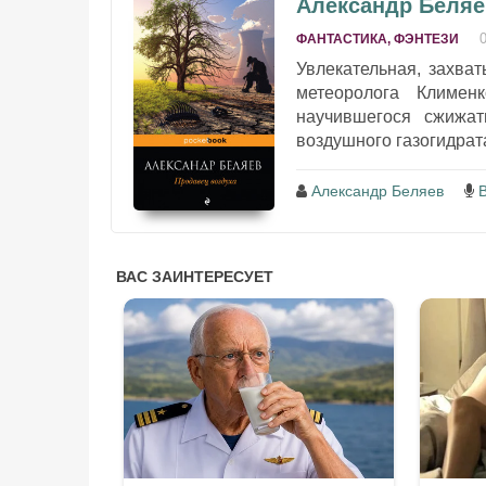
Александр Беляе
ФАНТАСТИКА, ФЭНТЕЗИ
Увлекательная, захва
метеоролога Климен
научившегося сжижа
воздушного газогидрат
Александр Беляев