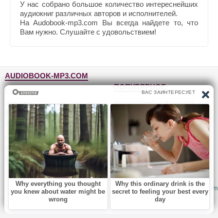
У нас собрано большое количество интереснейших
аудиокниг различных авторов и исполнителей.
На Audobook-mp3.com Вы всегда найдете то, что
Вам нужно. Слушайте с удовольствием!
AUDIOBOOK-MP3.COM
ПОПУЛЯРНОЕ
Главная
Жанры
Фантастика и фэнтези
Блог
Детективы, триллеры
Топ-100
Для детей
Авторы
Роман, проза
Исполнители
Приключения
Обратная связь
Юмор, сатира
© 2010-2026
Audiobook-mp3.com