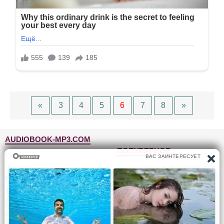
«
3
4
5
6
7
8
»
AUDIOBOOK-MP3.COM
ПОПУЛЯРНОЕ
Главная
Жанры
Фантастика и фэнтези
Блог
Детективы, триллеры
Топ-100
Для детей
Авторы
Роман, проза
Исполнители
Приключения