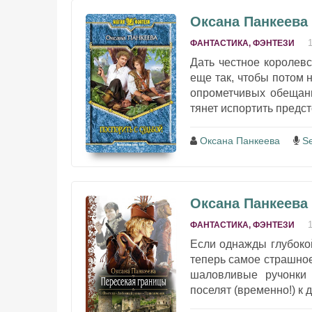
Оксана Панкеева 
ФАНТАСТИКА, ФЭНТЕЗИ
Дать честное королевс
еще так, чтобы потом 
опрометчивых обещани
тянет испортить предс
Оксана Панкеева
S
Оксана Панкеева
ФАНТАСТИКА, ФЭНТЕЗИ
Если однажды глубокой
теперь самое страшно
шаловливые ручонки 
поселят (временно!) к д