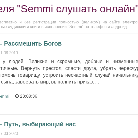
еля "Semmi слушать онлайн
сплатно и без регистрации полностью (целиком) на сайте электро
ные аудиокниги книги в исполнении "Semmi" на телефон и андроид.
 - Рассмешить Богов
01-08-2019
 у людей. Великие и скромные, добрые и низменные
тичные. Вернуть престол, спасти друга, убрать чересчу
помочь товарищу, устроить несчастный случай начальнику
сына, завоевать мир, выполнить приказ. ...
emmi
23:09:36
 - Путь, выбирающий нас
17-03-2020