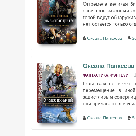
Отгремела великая би
свой трон законный к
герой вдруг обнаружива
нет, остается только от
Оксана Панкеева
S
Оксана Панкеева 
ФАНТАСТИКА, ФЭНТЕЗИ
Если вам не везёт н
перемещение в иной
завистливым соперниц
они прилагают все усил
Оксана Панкеева
S