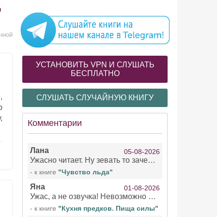
"
нной
УСТАНОВИТЬ VPN И СЛУШАТЬ
БЕСПЛАТНО
,
СЛУШАТЬ СЛУЧАЙНУЮ КНИГУ
р
,
Комментарии
Лана
05-08-2026
Ужасно читает. Ну зевать то зачем. Уже не говорю, что ударения ставит, как хочет.
- к книге
"Чувство льда"
Яна
01-08-2026
Ужас, а не озвучка! Невозможно вникать в смысл текста из за кривляний чтеца
- к книге
"Кухня предков. Пища силы"