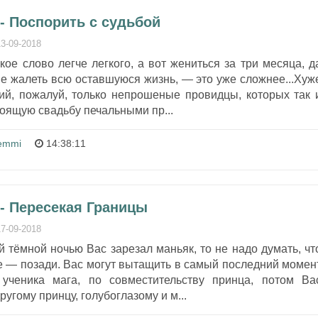
- Поспорить с судьбой
13-09-2018
кое слово легче легкого, а вот жениться за три месяца, д
не жалеть всю оставшуюся жизнь, — это уже сложнее...Хуж
й, пожалуй, только непрошеные провидцы, которых так 
тоящую свадьбу печальными пр...
emmi
14:38:11
 - Пересекая Границы
17-09-2018
 тёмной ночью Вас зарезал маньяк, то не надо думать, чт
е — позади. Вас могут вытащить в самый последний момен
ученика мага, по совместительству принца, потом Ва
ругому принцу, голубоглазому и м...