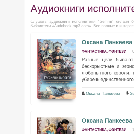
Аудиокниги исполнит
Слушать аудиокниги исполнителя "Semmi" онлайн бе
библиотеки «Audobook-mp3.com». Все полные и интерес
Оксана Панкеева
ФАНТАСТИКА, ФЭНТЕЗИ
Разные цели бывают
бескорыстные и эгоис
любопытного короля, 
уберечь единственного 
Оксана Панкеева
S
Оксана Панкеева
ФАНТАСТИКА, ФЭНТЕЗИ