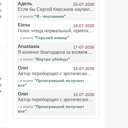
Адель
л
25-07-2026
Если бы Сергей Кирсанов научился не сглатывать каждые 1-2 минуты слюну, так что слышно в микрофоне и, что вызывает отвращение, то мелжно было бы слушать.
ш
и
- к книге
"Я - посланник"
Elena
18-07-2026
Голос чтеца нормальный, приятный тембр. Мне очень понравилось озвучивание рассказа. Очень странный отзыв Надежды. Может у неё что-то с нервами?
- к книге
"Горький инжир"
Anastasia
17-07-2026
Я конечно благодарна за возможность бесплатно слушать книги даже новинки , но чтение этой книги просто ужасно
- к книге
"Внутри убийцы"
Олег
15-07-2026
Автор переборщил с эротическими сценами. Похоже, с этим у него проблемы.
е
- к книге
"Проигравший получает
и
все"
и
Олег
15-07-2026
Автор переборщил с эротического сценами. Похоже, с этим у него проблемы.
- к книге
"Проигравший получает
все"