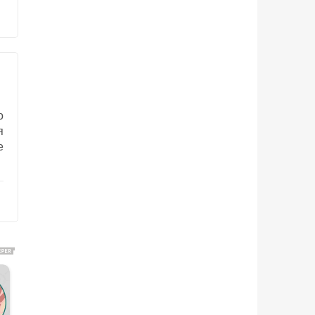
о
я
е