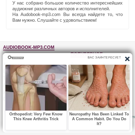
У нас собрано большое количество интереснейших
аудиокниг различных авторов и исполнителей.
На Audobook-mp3.com Вы всегда найдете то, что
Вам нужно. Слушайте с удовольствием!
AUDIOBOOK-MP3.COM
ПОПУЛЯРНОЕ
Главная
Жанры
Фантастика и фэнтези
Блог
Детективы, триллеры
Топ-100
Для детей
Авторы
Роман, проза
Исполнители
Приключения
Обратная связь
Юмор, сатира
© 2010-2026
Audiobook-mp3.com