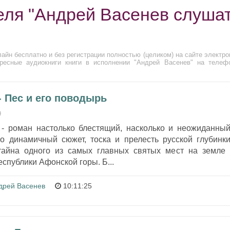
еля "Андрей Васенев слуша
айн бесплатно и без регистрации полностью (целиком) на сайте электро
ресные аудиокниги книги в исполнении "Андрей Васенев" на телеф
- Пес и его поводырь
9
 - роман настолько блестящий, насколько и неожиданный
о динамичный сюжет, тоска и прелесть русской глубинки
 тайна одного из самых главных святых мест на земле 
спублики Афонской горы. Б...
дрей Васенев
10:11:25