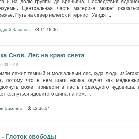
ла и на долю группы де Креньяна. Последствия ядерно
азуемы. Центральная часть материка может оказатьс
ежье. Путь на север нелегок и тернист. Увидят...
ндрей Васенев
11:19:30
ека Снов. Лес на краю света
10-09-2018
емли лежит темный и молчаливый лес, куда люди избегаю
та, потому что в нем шаги ежика звучат как медвежьи
дохнуть может привести в пасть подводного чудовища, 
ет коснуться ядовитого шипа на нем. ...
ей Васенев
12:36:34
 - Глоток свободы