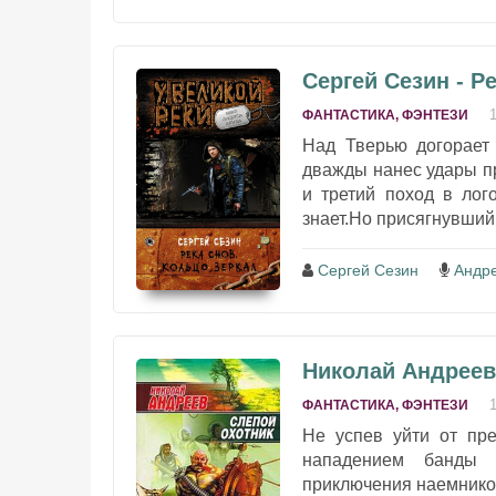
Сергей Сезин - Р
ФАНТАСТИКА, ФЭНТЕЗИ
Над Тверью догорает
дважды нанес удары пр
и третий поход в лого
знает.Но присягнувший 
Сергей Сезин
Андр
Николай Андреев
ФАНТАСТИКА, ФЭНТЕЗИ
Не успев уйти от пре
нападением банды 
приключения наемников