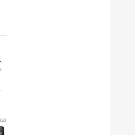
ю
р
.