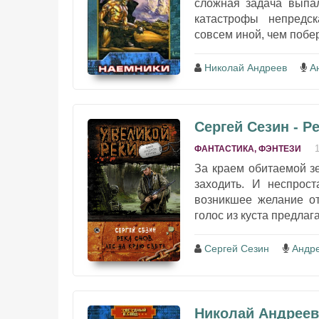
сложная задача выпа
катастрофы непредск
совсем иной, чем побер
Николай Андреев
А
Сергей Сезин - Р
ФАНТАСТИКА, ФЭНТЕЗИ
За краем обитаемой з
заходить. И неспрос
возникшее желание от
голос из куста предлага
Сергей Сезин
Андр
Николай Андреев