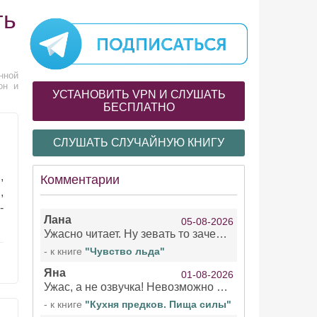
ть
нной
он и
УСТАНОВИТЬ VPN И СЛУШАТЬ
БЕСПЛАТНО
СЛУШАТЬ СЛУЧАЙНУЮ КНИГУ
,
Комментарии
,
-
Лана
05-08-2026
Ужасно читает. Ну зевать то зачем. Уже не говорю, что ударения ставит, как хочет.
- к книге
"Чувство льда"
Яна
01-08-2026
Ужас, а не озвучка! Невозможно вникать в смысл текста из за кривляний чтеца
- к книге
"Кухня предков. Пища силы"