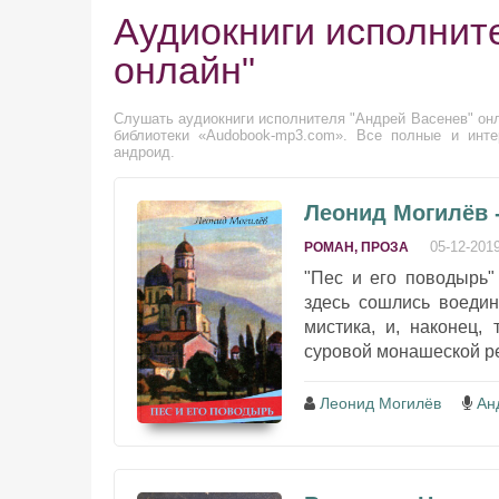
Аудиокниги исполнит
онлайн"
Слушать аудиокниги исполнителя "Андрей Васенев" онл
библиотеки «Audobook-mp3.com». Все полные и инте
андроид.
Леонид Могилёв 
05-12-201
РОМАН, ПРОЗА
"Пес и его поводырь"
здесь сошлись воедин
мистика, и, наконец,
суровой монашеской ре
Леонид Могилёв
Ан