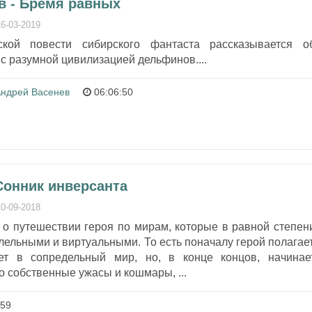
в - Бремя равных
16-03-2019
ской повести сибирского фантаста рассказывается о
 с разумной цивилизацией дельфинов....
ндрей Васенев
06:06:50
Сонник инверсанта
10-09-2018
 о путешествии героя по мирам, которые в равной степен
ельными и виртуальными. То есть поначалу герой полагает
ет в сопредельный мир, но, в конце концов, начинае
го собственные ужасы и кошмары, ...
:59