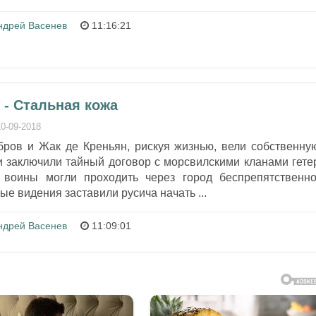
ндрей Васенев
11:16:21
 - Стальная кожа
10-09-2018
бров и Жак де Креньян, рискуя жизнью, вели собственну
и заключили тайный договор с морсвилскими кланами гете
 воины могли проходить через город беспрепятственно
е видения заставили русича начать ...
ндрей Васенев
11:09:01