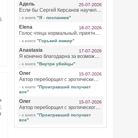
Адель
25-07-2026
Если бы Сергей Кирсанов научился не сглатывать каждые 1-2 минуты слюну, так что слышно в микрофоне и, что вызывает отвращение, то мелжно было бы слушать.
- к книге
"Я - посланник"
б
Elena
18-07-2026
Голос чтеца нормальный, приятный тембр. Мне очень понравилось озвучивание рассказа. Очень странный отзыв Надежды. Может у неё что-то с нервами?
- к книге
"Горький инжир"
Anastasia
17-07-2026
Я конечно благодарна за возможность бесплатно слушать книги даже новинки , но чтение этой книги просто ужасно
- к книге
"Внутри убийцы"
Олег
15-07-2026
Автор переборщил с эротическими сценами. Похоже, с этим у него проблемы.
- к книге
"Проигравший получает
все"
и
Олег
15-07-2026
,
Автор переборщил с эротического сценами. Похоже, с этим у него проблемы.
т
- к книге
"Проигравший получает
все"