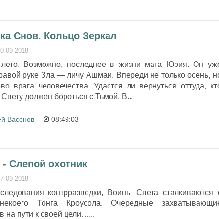
ека Снов. Кольцо Зеркал
10-09-2018
 лето. Возможно, последнее в жизни мага Юрия. Он уж
авой руке Зла — личу Ашмаи. Впереди не только осень, н
во врага человечества. Удастся ли вернуться оттуда, кт
Свету должен бороться с Тьмой. В...
ей Васенев
08:49:03
 - Слепой охотник
17-09-2018
следования контрразведки, Воины Света сталкиваются 
некоего Тонга Кроусола. Очередные захватывающи
 на пути к своей цели…...