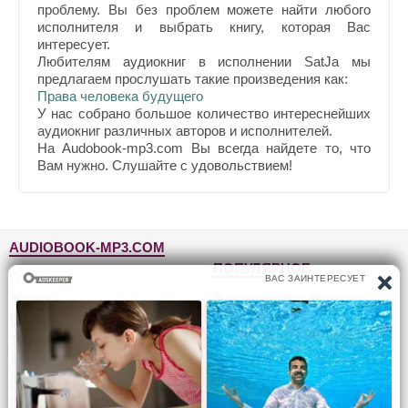
проблему. Вы без проблем можете найти любого
исполнителя и выбрать книгу, которая Вас
интересует.
Любителям аудиокниг в исполнении SatJa мы
предлагаем прослушать такие произведения как:
Права человека будущего
У нас собрано большое количество интереснейших
аудиокниг различных авторов и исполнителей.
На Audobook-mp3.com Вы всегда найдете то, что
Вам нужно. Слушайте с удовольствием!
AUDIOBOOK-MP3.COM
ПОПУЛЯРНОЕ
Главная
Жанры
Фантастика и фэнтези
Блог
Детективы, триллеры
Топ-100
Для детей
Авторы
Роман, проза
Исполнители
Приключения
Обратная связь
Юмор, сатира