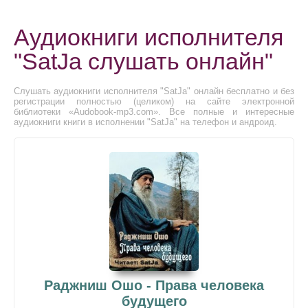
Аудиокниги исполнителя
"SatJa слушать онлайн"
Слушать аудиокниги исполнителя "SatJa" онлайн бесплатно и без
регистрации полностью (целиком) на сайте электронной
библиотеки «Audobook-mp3.com». Все полные и интересные
аудиокниги книги в исполнении "SatJa" на телефон и андроид.
Раджниш Ошо - Права человека
будущего