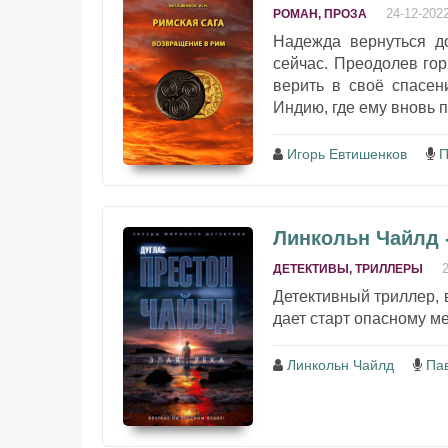
24-12-202
РОМАН, ПРОЗА
Надежда вернуться до
сейчас. Преодолев го
верить в своё спасен
Индию, где ему вновь п
Игорь Евтишенков
П
Линкольн Чайлд -
ДЕТЕКТИВЫ, ТРИЛЛЕРЫ
Детективный триллер, 
дает старт опасному м
Линкольн Чайлд
Па