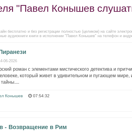
еля "Павел Конышев слушат
йн бесплатно и без регистрации полностью (целиком) на сайте электро
ные аудиокниги книги в исполнении "Павел Конышев" на телефон и андр
 Пиранези
14-06-2026
кий роман с элементами мистического детектива и притчи
человеке, который живет в удивительном и пугающем мире, 
тайны....
ел Конышев
07:54:32
в - Возвращение в Рим