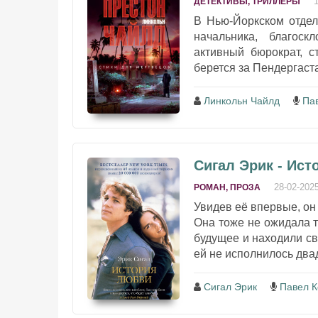
ДЕТЕКТИВЫ, ТРИЛЛЕРЫ
В Нью-Йоркском отдел
начальника, благоск
активный бюрократ, 
берется за Пендергаста
Линкольн Чайлд
Па
Сигал Эрик - Ис
28-02-202
РОМАН, ПРОЗА
Увидев её впервые, он 
Она тоже не ожидала т
будущее и находили св
ей не исполнилось двадц
Сигал Эрик
Павел 