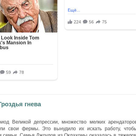
Гроздья гнева
риод Великой депрессии, множество мелких арендаторо
и свои фермы. Это вынудило их искать работу, чтоб
ои семьи. Семья Джоудов из Оклахомы оказалась в тяжело