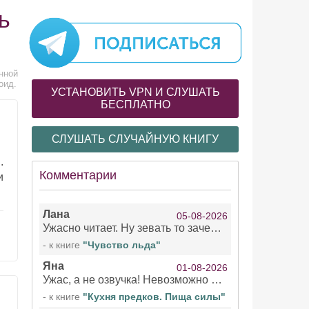
ь
нной
оид.
УСТАНОВИТЬ VPN И СЛУШАТЬ
БЕСПЛАТНО
СЛУШАТЬ СЛУЧАЙНУЮ КНИГУ
.
Комментарии
и
Лана
05-08-2026
Ужасно читает. Ну зевать то зачем. Уже не говорю, что ударения ставит, как хочет.
- к книге
"Чувство льда"
Яна
01-08-2026
Ужас, а не озвучка! Невозможно вникать в смысл текста из за кривляний чтеца
- к книге
"Кухня предков. Пища силы"