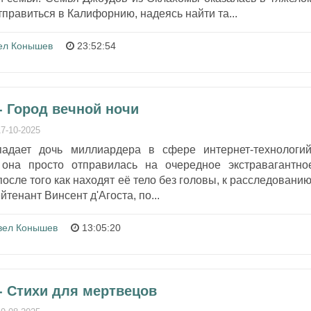
правиться в Калифорнию, надеясь найти та...
ел Конышев
23:52:54
- Город вечной ночи
17-10-2025
падает дочь миллиардера в сфере интернет-технологий
 она просто отправилась на очередное экстравагантно
осле того как находят её тело без головы, к расследованию
тенант Винсент д'Агоста, по...
вел Конышев
13:05:20
- Стихи для мертвецов