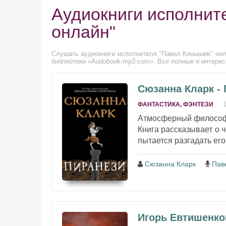
Аудиокниги исполнит
онлайн"
Слушать аудиокниги исполнителя "Павел Конышев" онла
библиотеки «Audobook-mp3.com». Все полные и интерес
Сюзанна Кларк -
ФАНТАСТИКА, ФЭНТЕЗИ
Атмосферный философс
Книга рассказывает о 
пытается разгадать его 
Сюзанна Кларк
Пав
Игорь Евтишенко