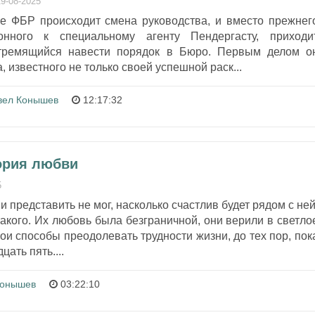
19-08-2025
е ФБР происходит смена руководства, и вместо прежнег
лонного к специальному агенту Пендергасту, приходи
стремящийся навести порядок в Бюро. Первым делом о
, известного не только своей успешной раск...
вел Конышев
12:17:32
тория любви
5
и представить не мог, насколько счастлив будет рядом с ней
акого. Их любовь была безграничной, они верили в светло
ои способы преодолевать трудности жизни, до тех пор, пок
ать пять....
Конышев
03:22:10