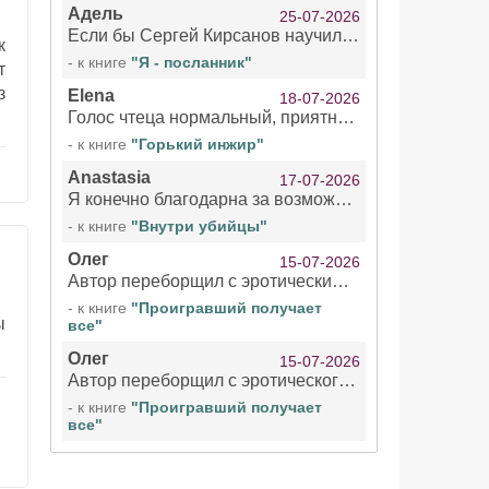
Адель
25-07-2026
Если бы Сергей Кирсанов научился не сглатывать каждые 1-2 минуты слюну, так что слышно в микрофоне и, что вызывает отвращение, то мелжно было бы слушать.
к
- к книге
"Я - посланник"
т
з
Elena
18-07-2026
Голос чтеца нормальный, приятный тембр. Мне очень понравилось озвучивание рассказа. Очень странный отзыв Надежды. Может у неё что-то с нервами?
- к книге
"Горький инжир"
Anastasia
17-07-2026
Я конечно благодарна за возможность бесплатно слушать книги даже новинки , но чтение этой книги просто ужасно
- к книге
"Внутри убийцы"
Олег
15-07-2026
Автор переборщил с эротическими сценами. Похоже, с этим у него проблемы.
- к книге
"Проигравший получает
ы
все"
Олег
15-07-2026
Автор переборщил с эротического сценами. Похоже, с этим у него проблемы.
- к книге
"Проигравший получает
все"