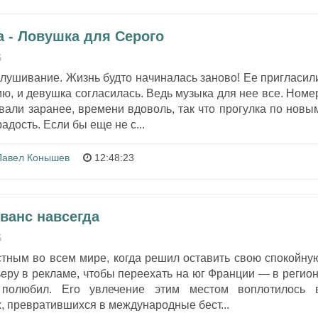
 - Ловушка для Серого
6
лушивание. Жизнь будто начиналась заново! Ее пригласил
ю, и девушка согласилась. Ведь музыка для нее все. Номе
вали заранее, времени вдоволь, так что прогулка по новы
адость. Если бы еще не с...
Павел Конышев
12:48:23
ванс навсегда
5
стным во всем мире, когда решил оставить свою спокойну
еру в рекламе, чтобы переехать на юг Франции — в регион
 полюбил. Его увлечение этим местом воплотилось 
, превратившихся в международные бест...