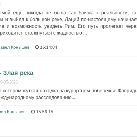
2
мой ещё никогда не была так близка к реальности, ка
ры и выйдя к большой реке, Лаций по-настоящему начинае
ие и возможность увидеть Рим. Его путь пролегает чере
риходится столкнуться с жадностью ...
авел Конышев
16:14:04
 Злая река
26-05-2026
в котором жуткая находка на курортном побережье Флорид
еждународному расследованию....
вел Конышев
15:56:15