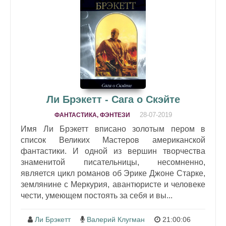
Ли Брэкетт - Сага о Скэйте
28-07-2019
ФАНТАСТИКА, ФЭНТЕЗИ
Имя Ли Брэкетт вписано золотым пером в
список Великих Мастеров американской
фантастики. И одной из вершин творчества
знаменитой писательницы, несомненно,
является цикл романов об Эрике Джоне Старке,
землянине с Меркурия, авантюристе и человеке
чести, умеющем постоять за себя и вы...
Ли Брэкетт
Валерий Клугман
21:00:06