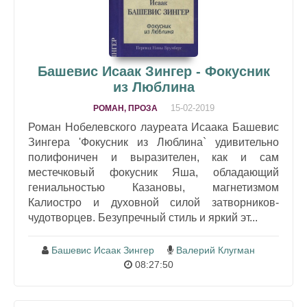
Башевис Исаак Зингер - Фокусник
из Люблина
15-02-2019
РОМАН, ПРОЗА
Роман Нобелевского лауреата Исаака Башевис
Зингера 'Фокусник из Люблина` удивительно
полифоничен и выразителен, как и сам
местечковый фокусник Яша, обладающий
гениальностью Казановы, магнетизмом
Калиостро и духовной силой затворников-
чудотворцев. Безупречный стиль и яркий эт...
Башевис Исаак Зингер
Валерий Клугман
08:27:50