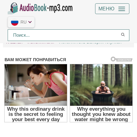
МЕНЮ
RU
Главная
Исполнители
Исполнитель Валерий Клугман