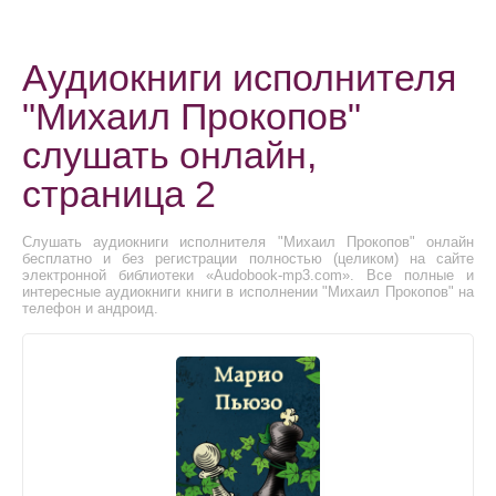
Аудиокниги исполнителя
"Михаил Прокопов"
слушать онлайн,
страница 2
Слушать аудиокниги исполнителя "Михаил Прокопов" онлайн
бесплатно и без регистрации полностью (целиком) на сайте
электронной библиотеки «Audobook-mp3.com». Все полные и
интересные аудиокниги книги в исполнении "Михаил Прокопов" на
телефон и андроид.