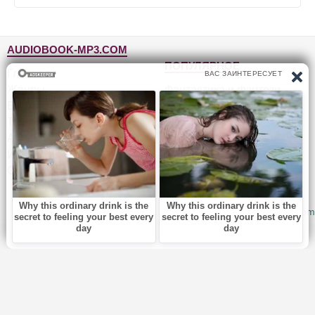
AUDIOBOOK-MP3.COM
ПОПУЛЯРНОЕ
Главная
Жанры
Фантастика и фэнтези
Блог
Детективы, триллеры
Топ-100
Для детей
Авторы
Роман, проза
Исполнители
Приключения
Обратная связь
Юмор, сатира
© 2010-2026
Audiobook-mp3.com