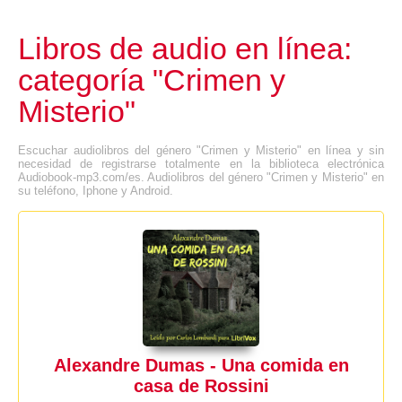
Libros de audio en línea:
categoría "Crimen y
Misterio"
Escuchar audiolibros del género "Crimen y Misterio" en línea y sin
necesidad de registrarse totalmente en la biblioteca electrónica
Audiobook-mp3.com/es. Audiolibros del género "Crimen y Misterio" en
su teléfono, Iphone y Android.
Alexandre Dumas - Una comida en
casa de Rossini