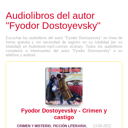
Audiolibros del autor
"Fyodor Dostoyevsky"
Escuchar los audiolibros del autor "Fyodor Dostoyevsky" en línea de
forma gratuita y sin necesidad de registro en su totalidad (en su
totalidad) en Audiobook-mp3.com/es eLibrary. Todos los audiolibros
completos e interesantes del autor "Fyodor Dostoyevsky" a su
teléfono y android.
Fyodor Dostoyevsky - Crimen y
castigo
,
,
13-06-2022
CRIMEN Y MISTERIO
FICCIÓN LITERARIA