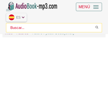
MENÚ
ES
Inicio
Autores
Autore Fyodor Dostoyevsky