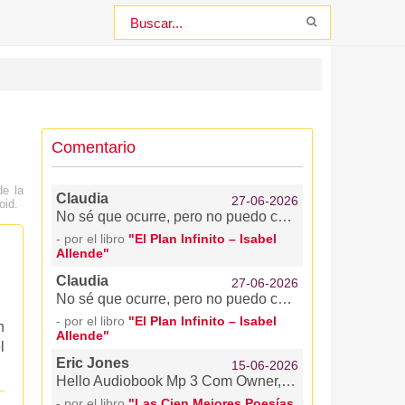
Comentario
de la
Claudia
27-06-2026
oid.
No sé que ocurre, pero no puedo continuar escuchando este hermoso libro. ¿Hay algún problema?
- por el libro
"El Plan Infinito – Isabel
Allende"
Claudia
27-06-2026
No sé que ocurre, pero no puedo continuar escuchando este hermoso libro. ¿Hay algún problema?
- por el libro
"El Plan Infinito – Isabel
n
Allende"
l
Eric Jones
15-06-2026
Hello Audiobook Mp 3 Com Owner, My name is Eric and I_m betting you_d like your website Audiobook Mp 3 Com to generate more leads. Here_s how: Web Visitors Into Leads is a software widget that works on your site, ready to capture any visitor_s Name, Email address, and Phone Number. It signals you as soon as they say they_re interested _ so that you can talk to that lead while they_re still there at Audiobook Mp 3 Com. Visit https://blastleadgeneration.com to try out a Live Demo with Web Visitors Into Leads now to see exactly how it works and even give it a try_ it could be huge for your business. Plus, now that you_ve got their phone number, with our new SMS Text With Lead feature, you can automatically start a text (SMS) conversation quickly_ which is so powerful because connecting with someone within the first 5 minutes is 100 times more effective than waiting 30 minutes or more later. The new text messaging feature lets you follow up regularly with new offers, content links, even just how are you doing? notes to build a relationship. Everything I_ve just described is extremely simple to implement, cost-effective, and profitable. Visit https://blastleadgeneration.com to discover what Web Visitors Into Leads can do for your business, potentially converting up to 100 times more eyeballs into leads today! Eric PS: Studies show that 70% of a site_s visitors disappear and are gone forever after just a moment. Don_t keep losing them. Web Visitors Into Leads offers a complimentary 14-day trial _ and it even includes International Long Distance Calling. You have customers waiting to talk with you right now_ don_t keep them waiting. Visit https://blastleadgeneration.com to try Web Visitors Into Leads now. If you'd like to Want to receive fewer emails, or none whatsoever? Update your email preferences by visiting https://blastleadgeneration.com/unsubscribe.aspx?d=audiobook-mp3.com
- por el libro
"Las Cien Mejores Poesías