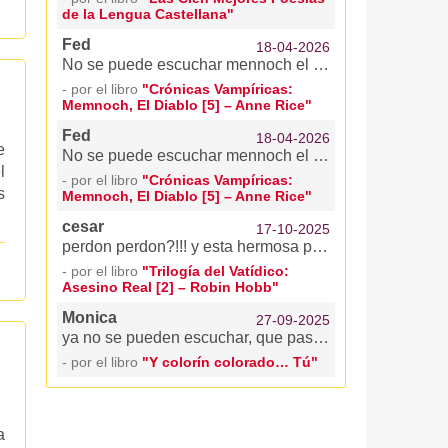
de la Lengua Castellana"
Fed
18-04-2026
No se puede escuchar mennoch el diable
- por el libro
"Crónicas Vampíricas:
Memnoch, El Diablo [5] – Anne Rice"
Fed
18-04-2026
e
No se puede escuchar mennoch el diable
l
- por el libro
"Crónicas Vampíricas:
s
Memnoch, El Diablo [5] – Anne Rice"
cesar
17-10-2025
perdon perdon?!!! y esta hermosa pagina??????????????? denme ya un mercadopago! los amo
- por el libro
"Trilogía del Vatídico:
Asesino Real [2] – Robin Hobb"
Monica
27-09-2025
ya no se pueden escuchar, que pasó??
- por el libro
"Y colorín colorado… Tú"
a