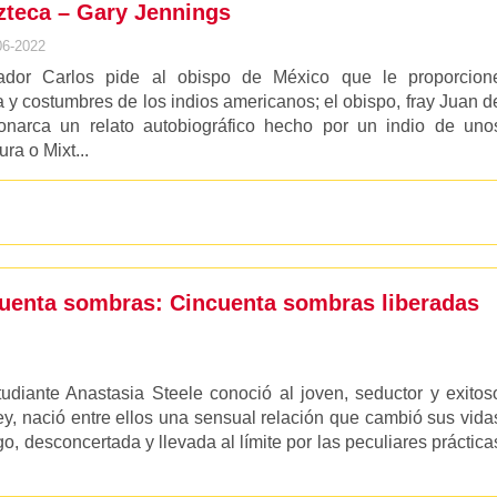
zteca – Gary Jennings
06-2022
ador Carlos pide al obispo de México que le proporcion
a y costumbres de los indios americanos; el obispo, fray Juan d
narca un relato autobiográfico hecho por un indio de uno
a o Mixt...
cuenta sombras: Cincuenta sombras liberadas
udiante Anastasia Steele conoció al joven, seductor y exitos
ey, nació entre ellos una sensual relación que cambió sus vida
, desconcertada y llevada al límite por las peculiares práctica