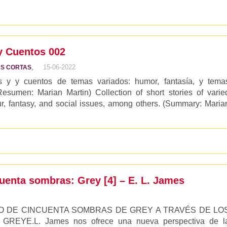
 y Cuentos 002
,
15-06-2022
AS CORTAS
s y y cuentos de temas variados: humor, fantasía, y tema
(Resumen: Marian Martin) Collection of short stories of varie
r, fantasy, and social issues, among others. (Summary: Maria
cuenta sombras: Grey [4] – E. L. James
 DE CINCUENTA SOMBRAS DE GREY A TRAVÉS DE LO
REYE.L. James nos ofrece una nueva perspectiva de l