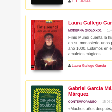
E. L. James
Laura Gallego Gar
,
15-
MODERNA (SIGLO XIX)
Finis Mundi cuenta la h
en su monasterio unos p
año 1000. Estamos en el 
amuletos mágicos,...
Laura Gallego García
Gabriel García Má
Márquez
,
15-06-
CONTEMPORÁNEO
«Muchos años después, f