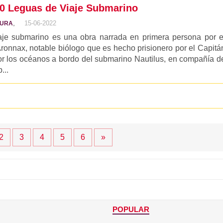
00 Leguas de Viaje Submarino
,
15-06-2022
TURA
iaje submarino es una obra narrada en primera persona por e
Aronnax, notable biólogo que es hecho prisionero por el Capitá
r los océanos a bordo del submarino Nautilus, en compañía d
...
2
3
4
5
6
»
POPULAR