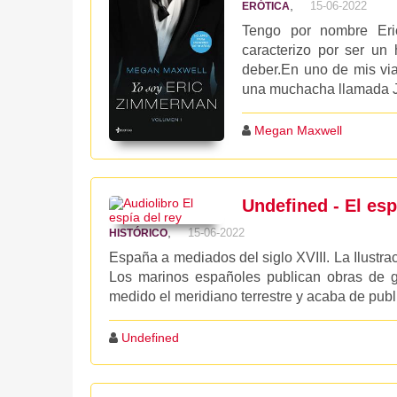
,
15-06-2022
ERÓTICA
Tengo por nombre Er
caracterizo por ser un
deber.En uno de mis vi
una muchacha llamada Jud
Megan Maxwell
Undefined - El espí
,
15-06-2022
HISTÓRICO
España a mediados del siglo XVIII. La Ilustrac
Los marinos españoles publican obras de gr
medido el meridiano terrestre y acaba de public
Undefined