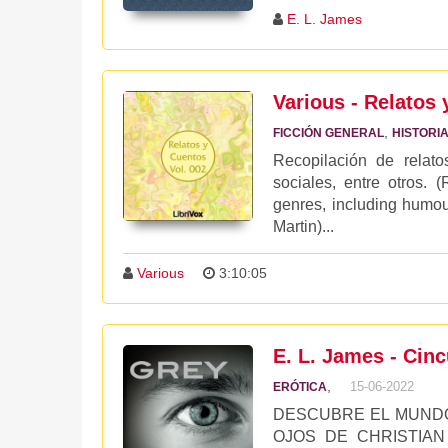
E. L. James
Various - Relatos
,
FICCIÓN GENERAL
HISTORI
Recopilación de relato
sociales, entre otros. 
genres, including humou
Martin)...
Various
3:10:05
E. L. James - Cin
,
15-06-2022
ERÓTICA
DESCUBRE EL MUNDO
OJOS DE CHRISTIAN G