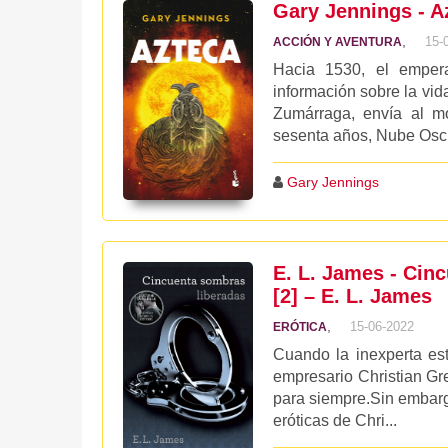
Gary Jennings - A
,
15-
ACCIÓN Y AVENTURA
Hacia 1530, el emper
información sobre la vid
Zumárraga, envía al mo
sesenta años, Nube Oscur
Gary Jennings
E. L. James - Cin
[2] – E. L. James
,
15-06-2022
ERÓTICA
Cuando la inexperta est
empresario Christian Gr
para siempre.Sin embargo
eróticas de Chri...