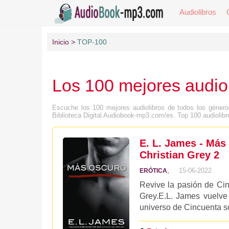
Audiolibros
Inicio
TOP-100
Los 100 mejores audiol
Escuche los 100 mejores audiolibros de todos los géneros 
Biblioteca Digital Audiobook-mp3.com/es. Top 100 audiolibro
E. L. James - Má
Christian Grey 2
,
15-06-2022
ERÓTICA
Revive la pasión de Cin
Grey.E.L. James vuelve
universo de Cincuenta so