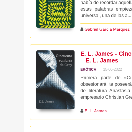
había de recordar aquell
estas palabras empiez
universal, una de las a...
Gabriel García Márquez
E. L. James - Cin
– E. L. James
,
15-06-2022
ERÓTICA
Primera parte de «Cin
obsesionará, te poseer
de literatura Anastasi
empresario Christian Grey
E. L. James