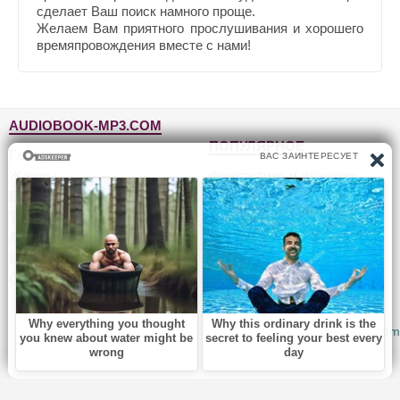
сделает Ваш поиск намного проще.
Желаем Вам приятного прослушивания и хорошего
времяпровождения вместе с нами!
AUDIOBOOK-MP3.COM
ПОПУЛЯРНОЕ
Главная
Жанры
Фантастика и фэнтези
Блог
Детективы, триллеры
Топ-100
Для детей
Авторы
Роман, проза
Исполнители
Приключения
Обратная связь
Юмор, сатира
© 2010-2026
Audiobook-mp3.com