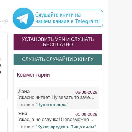
нной
.
УСТАНОВИТЬ VPN И СЛУШАТЬ
БЕСПЛАТНО
ы
СЛУШАТЬ СЛУЧАЙНУЮ КНИГУ
е
т
Комментарии
Лана
05-08-2026
Ужасно читает. Ну зевать то зачем. Уже не говорю, что ударения ставит, как хочет.
- к книге
"Чувство льда"
Яна
01-08-2026
Ужас, а не озвучка! Невозможно вникать в смысл текста из за кривляний чтеца
- к книге
"Кухня предков. Пища силы"