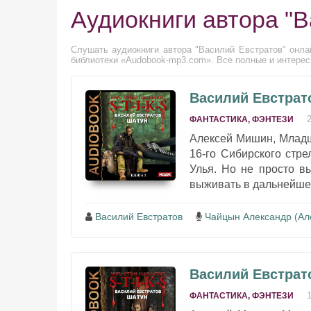
Аудиокниги автора "
Слушать аудиокниги автора "Василий Евстратов" онлай
библиотеки «Audobook-mp3.com». Все полные и интерес
Василий Евстратов
ФАНТАСТИКА, ФЭНТЕЗИ
Алексей Мишин, Младш
16-го Сибирского стр
Улья. Но не просто в
выживать в дальнейшем
Василий Евстратов
Чайцын Александр (Ал
Василий Евстрато
ФАНТАСТИКА, ФЭНТЕЗИ