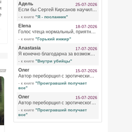
ы
Адель
25-07-2026
и
Если бы Сергей Кирсанов научился не сглатывать каждые 1-2 минуты слюну, так что слышно в микрофоне и, что вызывает отвращение, то мелжно было бы слушать.
е
- к книге
"Я - посланник"
Elena
18-07-2026
Голос чтеца нормальный, приятный тембр. Мне очень понравилось озвучивание рассказа. Очень странный отзыв Надежды. Может у неё что-то с нервами?
- к книге
"Горький инжир"
Anastasia
17-07-2026
Я конечно благодарна за возможность бесплатно слушать книги даже новинки , но чтение этой книги просто ужасно
- к книге
"Внутри убийцы"
Олег
15-07-2026
Автор переборщил с эротическими сценами. Похоже, с этим у него проблемы.
- к книге
"Проигравший получает
все"
Олег
15-07-2026
Автор переборщил с эротического сценами. Похоже, с этим у него проблемы.
- к книге
"Проигравший получает
все"