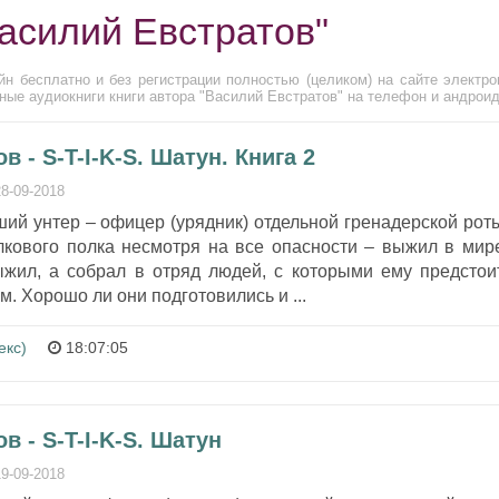
Василий Евстратов"
н бесплатно и без регистрации полностью (целиком) на сайте электро
ные аудиокниги книги автора "Василий Евстратов" на телефон и андроид
 - S-T-I-K-S. Шатун. Книга 2
28-09-2018
ий унтер – офицер (урядник) отдельной гренадерской рот
елкового полка несмотря на все опасности – выжил в мир
ыжил, а собрал в отряд людей, с которыми ему предстои
. Хорошо ли они подготовились и ...
екс)
18:07:05
в - S-T-I-K-S. Шатун
19-09-2018