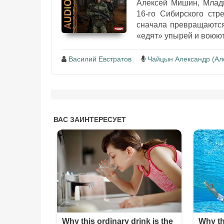
Алексей Мишин, Младш
16-го Сибирского стр
сначала превращаются
«едят» упырей и воюют 
Василий Евстратов
Чайцын Александр (Ал