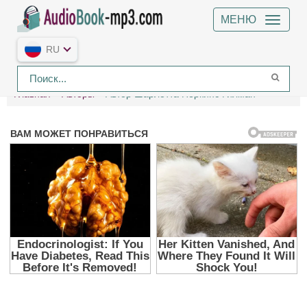
МЕНЮ
RU
Главная
Авторы
Автор Шарлотта Перкинс Гилман