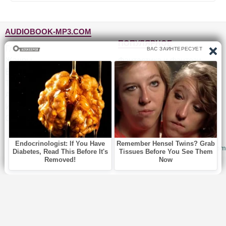
AUDIOBOOK-MP3.COM
ПОПУЛЯРНОЕ
Главная
Жанры
Фантастика и фэнтези
Блог
Детективы, триллеры
Топ-100
Для детей
Авторы
Роман, проза
Исполнители
Приключения
Обратная связь
Юмор, сатира
© 2010-2026
Audiobook-mp3.com