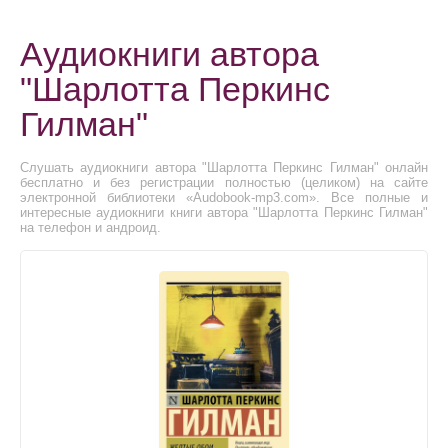
Аудиокниги автора
"Шарлотта Перкинс
Гилман"
Слушать аудиокниги автора "Шарлотта Перкинс Гилман" онлайн
бесплатно и без регистрации полностью (целиком) на сайте
электронной библиотеки «Audobook-mp3.com». Все полные и
интересные аудиокниги книги автора "Шарлотта Перкинс Гилман"
на телефон и андроид.