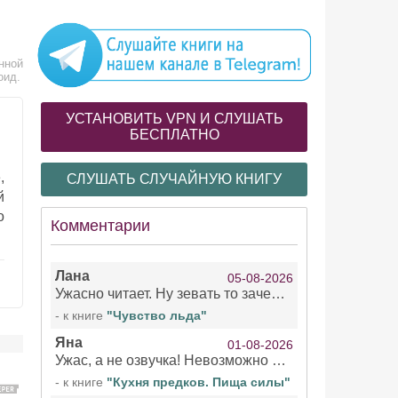
нной
оид.
УСТАНОВИТЬ VPN И СЛУШАТЬ
БЕСПЛАТНО
,
СЛУШАТЬ СЛУЧАЙНУЮ КНИГУ
й
о
Комментарии
Лана
05-08-2026
Ужасно читает. Ну зевать то зачем. Уже не говорю, что ударения ставит, как хочет.
- к книге
"Чувство льда"
Яна
01-08-2026
Ужас, а не озвучка! Невозможно вникать в смысл текста из за кривляний чтеца
- к книге
"Кухня предков. Пища силы"