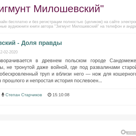
Зигмунт Милошевский"
айн бесплатно и без регистрации полностью (целиком) на сайте электро
ные аудиокниги книги автора "Зигмунт Милошевский" на телефон и андр
ский - Доля правды
12-02-2020
зворачивается в древнем польском городе Сандомеже
ы, не тронутой даже войной, где под развалинами старо
обескровленный труп и вблизи него — нож для кошерног
ы прошлого и непростая история послевоен...
Степан Старчиков
15:10:08