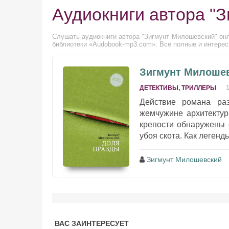
Аудиокниги автора "
Слушать аудиокниги автора "Зигмунт Милошевский" онл
библиотеки «Audobook-mp3.com». Все полные и интерес
Зигмунт Милошев
ДЕТЕКТИВЫ, ТРИЛЛЕРЫ
Действие романа ра
жемчужине архитектур
крепости обнаружены 
убоя скота. Как легенд
Зигмунт Милошевский