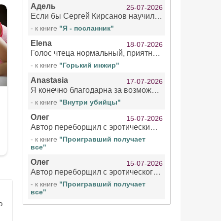
Адель
25-07-2026
Если бы Сергей Кирсанов научился не сглатывать каждые 1-2 минуты слюну, так что слышно в микрофоне и, что вызывает отвращение, то мелжно было бы слушать.
- к книге
"Я - посланник"
Elena
18-07-2026
Голос чтеца нормальный, приятный тембр. Мне очень понравилось озвучивание рассказа. Очень странный отзыв Надежды. Может у неё что-то с нервами?
- к книге
"Горький инжир"
Anastasia
17-07-2026
Я конечно благодарна за возможность бесплатно слушать книги даже новинки , но чтение этой книги просто ужасно
- к книге
"Внутри убийцы"
Олег
15-07-2026
Автор переборщил с эротическими сценами. Похоже, с этим у него проблемы.
- к книге
"Проигравший получает
все"
Олег
15-07-2026
Автор переборщил с эротического сценами. Похоже, с этим у него проблемы.
- к книге
"Проигравший получает
все"
о