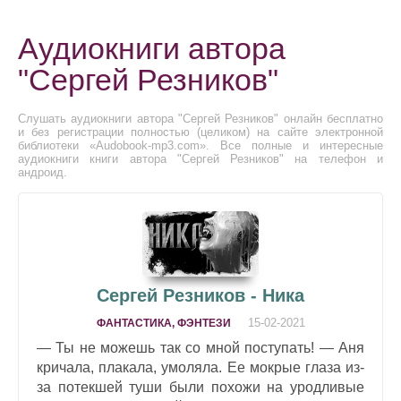
Аудиокниги автора
"Сергей Резников"
Слушать аудиокниги автора "Сергей Резников" онлайн бесплатно
и без регистрации полностью (целиком) на сайте электронной
библиотеки «Audobook-mp3.com». Все полные и интересные
аудиокниги книги автора "Сергей Резников" на телефон и
андроид.
Сергей Резников - Ника
15-02-2021
ФАНТАСТИКА, ФЭНТЕЗИ
— Ты не можешь так со мной поступать! — Аня
кричала, плакала, умоляла. Ее мокрые глаза из-
за потекшей туши были похожи на уродливые