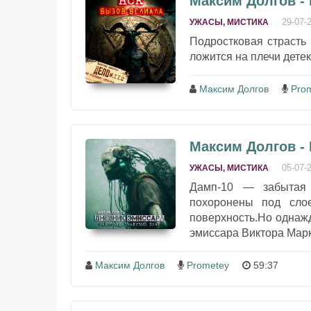
Максим Долгов -
29-07-
УЖАСЫ, МИСТИКА
Подростковая страсть
ложится на плечи дете
Максим Долгов
Pro
Максим Долгов -
05-07-
УЖАСЫ, МИСТИКА
Дамп-10 — забытая 
похоронены под сло
поверхность.Но однажд
эмиссара Виктора Марк
Максим Долгов
Prometey
59:37