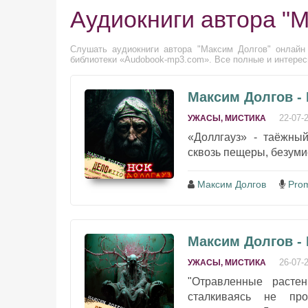
Аудиокниги автора "
Слушать аудиокниги автора "Максим Долгов" онлайн 
библиотеки «Audobook-mp3.com». Все полные и интерес
Максим Долгов - 
22-07-
УЖАСЫ, МИСТИКА
«Доллгауз» - таёжны
сквозь пещеры, безуми
Максим Долгов
Pro
Максим Долгов -
26-07-
УЖАСЫ, МИСТИКА
"Отравленные расте
сталкиваясь не пр