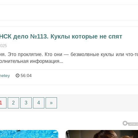
 НСК дело №113. Куклы которые не спят
2025
ия. Это проклятие. Кто они — безмолвные куклы или что-т
олнительная информация...
metey
56:04
1
2
3
4
»