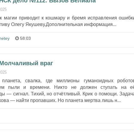
 НСК дело №112. Вызов Велиала
2025
 к магии приводит к кошмару и бремя исправления ошибк
ктиву Олегу Якушеву.Дополнительная информация...
metey
58:03
 Молчаливый враг
2025
планета, свалка, где миллионы гуманоидных робото
ем пыли и времени. Никто не должен ступать на е
ы — сигнал. Тихий, но отчётливый. Крик о помощи. Задач
ова — найти пропавших. Но планета мертва лишь н...