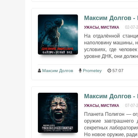
Максим Долгов -
02-07-
УЖАСЫ, МИСТИКА
На отдалённой станци
наполовину машины, н
условиях, где челове
уровне ДНК, они должны
Максим Долгов
Prometey
57:07
Максим Долгов -
07-07-
УЖАСЫ, МИСТИКА
Планета Полигон — ог
оружие завтрашнего д
секретных лаборатория
Но новое оружие, ради