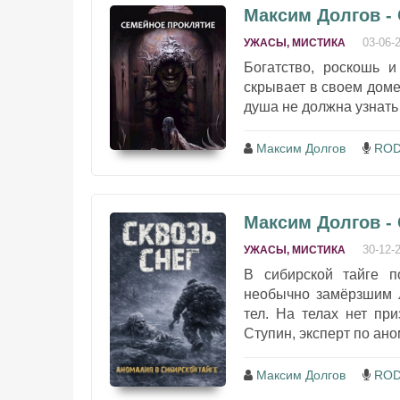
Максим Долгов -
03-06-
УЖАСЫ, МИСТИКА
Богатство, роскошь и
скрывает в своем доме
душа не должна узнать 
Максим Долгов
ROD
Максим Долгов - 
30-12-
УЖАСЫ, МИСТИКА
В сибирской тайге п
необычно замёрзшим л
тел. На телах нет пр
Ступин, эксперт по ано
Максим Долгов
ROD