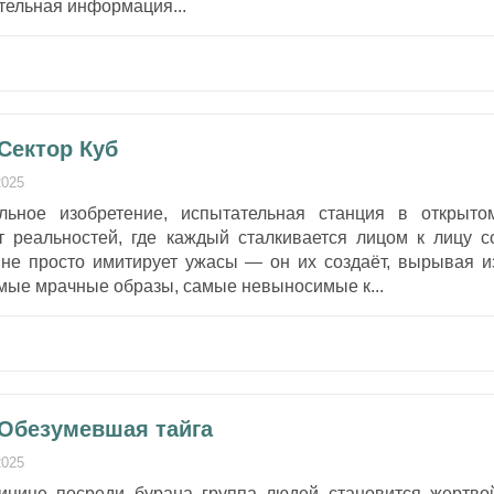
тельная информация...
Сектор Куб
2025
ьное изобретение, испытательная станция в открыто
т реальностей, где каждый сталкивается лицом к лицу с
 не просто имитирует ужасы — он их создаёт, вырывая и
мые мрачные образы, самые невыносимые к...
 Обезумевшая тайга
2025
инице посреди бурана группа людей становится жертво