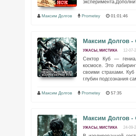
эксперимента.Дополни
Максим Долгов
Prometey
01:01:46
Максим Долгов - 
12-07-
УЖАСЫ, МИСТИКА
Сектор Куб — гениал
космосе. Это лабирин
своими страхами. Куб
глубин подсознания са
Максим Долгов
Prometey
57:35
Максим Долгов -
24-09-
УЖАСЫ, МИСТИКА
В изолированной гост