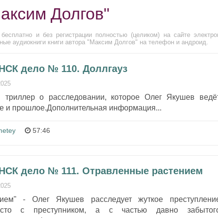
Максим Долгов"
бесплатно и без регистрации полностью (целиком) на сайте электро
ные аудиокниги книги автора "Максим Долгов" на телефон и андроид.
НСК дело № 110. Доллгауз
2025
й триллер о расследовании, которое Олег Якушев ведё
е и прошлое.Дополнительная информация...
metey
57:46
 НСК дело № 111. Отравленные растением
2025
нием" - Олег Якушев расследует жуткое преступлени
осто с преступником, а с частью давно забытог