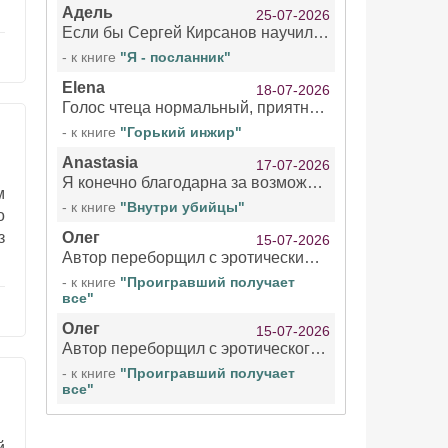
Адель
25-07-2026
Если бы Сергей Кирсанов научился не сглатывать каждые 1-2 минуты слюну, так что слышно в микрофоне и, что вызывает отвращение, то мелжно было бы слушать.
- к книге
"Я - посланник"
Elena
18-07-2026
Голос чтеца нормальный, приятный тембр. Мне очень понравилось озвучивание рассказа. Очень странный отзыв Надежды. Может у неё что-то с нервами?
- к книге
"Горький инжир"
Anastasia
17-07-2026
Я конечно благодарна за возможность бесплатно слушать книги даже новинки , но чтение этой книги просто ужасно
м
- к книге
"Внутри убийцы"
о
з
Олег
15-07-2026
Автор переборщил с эротическими сценами. Похоже, с этим у него проблемы.
- к книге
"Проигравший получает
все"
Олег
15-07-2026
Автор переборщил с эротического сценами. Похоже, с этим у него проблемы.
- к книге
"Проигравший получает
все"
й