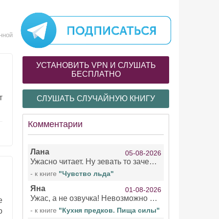
нной
УСТАНОВИТЬ VPN И СЛУШАТЬ
БЕСПЛАТНО
т
СЛУШАТЬ СЛУЧАЙНУЮ КНИГУ
Комментарии
Лана
05-08-2026
Ужасно читает. Ну зевать то зачем. Уже не говорю, что ударения ставит, как хочет.
- к книге
"Чувство льда"
Яна
01-08-2026
Ужас, а не озвучка! Невозможно вникать в смысл текста из за кривляний чтеца
е
- к книге
"Кухня предков. Пища силы"
о