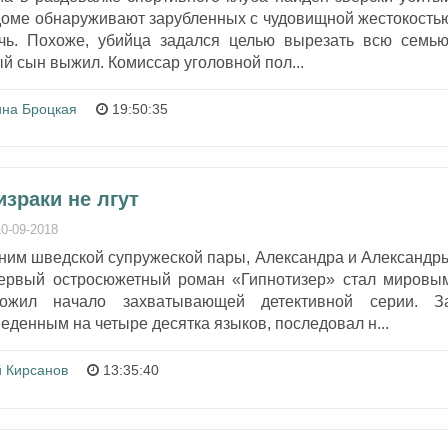
 доме обнаруживают зарубленных с чудовищной жестокость
чь. Похоже, убийца задался целью вырезать всю семью
й сын выжил. Комиссар уголовной пол...
ина Броцкая
19:50:35
израки не лгут
10-09-2018
ним шведской супружеской пары, Александра и Александр
первый остросюжетный роман «Гипнотизер» стал мировы
ожил начало захватывающей детективной серии. З
еденным на четыре десятка языков, последовал н...
й Кирсанов
13:35:40