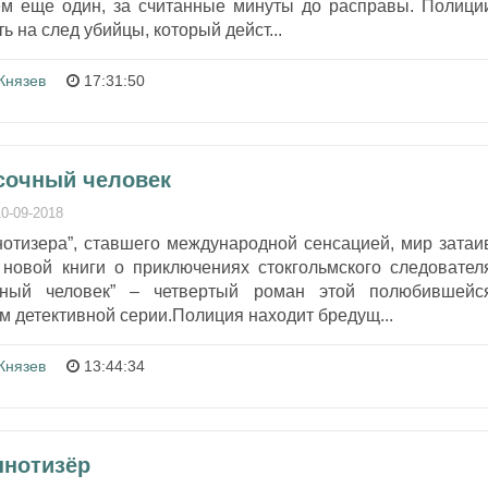
ем еще один, за считанные минуты до расправы. Полици
ть на след убийцы, который дейст...
Князев
17:31:50
есочный человек
10-09-2018
нотизера”, ставшего международной сенсацией, мир затаи
новой книги о приключениях стокгольмского следовател
ный человек” – четвертый роман этой полюбившейс
м детективной серии.Полиция находит бредущ...
Князев
13:44:34
пнотизёр