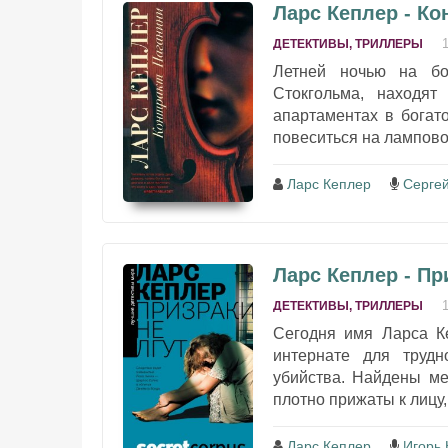
Ларс Кеплер - Ко
ДЕТЕКТИВЫ, ТРИЛЛЕРЫ
Летней ночью на бо
Стокгольма, находя
апартаментах в богат
повеситься на лампово
Ларс Кеплер
Серге
Ларс Кеплер - Пр
ДЕТЕКТИВЫ, ТРИЛЛЕРЫ
Сегодня имя Ларса Ке
интернате для трудн
убийства. Найдены ме
плотно прижаты к лицу,
Ларс Кеплер
Игорь 