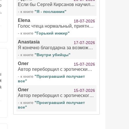
Если бы Сергей Кирсанов научился не сглатывать каждые 1-2 минуты слюну, так что слышно в микрофоне и, что вызывает отвращение, то мелжно было бы слушать.
ю
,
- к книге
"Я - посланник"
Elena
18-07-2026
Голос чтеца нормальный, приятный тембр. Мне очень понравилось озвучивание рассказа. Очень странный отзыв Надежды. Может у неё что-то с нервами?
- к книге
"Горький инжир"
Anastasia
17-07-2026
Я конечно благодарна за возможность бесплатно слушать книги даже новинки , но чтение этой книги просто ужасно
- к книге
"Внутри убийцы"
Олег
15-07-2026
Автор переборщил с эротическими сценами. Похоже, с этим у него проблемы.
ы
- к книге
"Проигравший получает
м
все"
а
Олег
15-07-2026
Автор переборщил с эротического сценами. Похоже, с этим у него проблемы.
- к книге
"Проигравший получает
все"