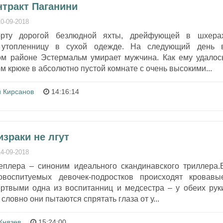
нтракт Паганини
10-09-2018
рту дорогой безлюдной яхты, дрейфующей в шхера
т утопленницу в сухой одежде. На следующий день 
ом районе Эстермальм умирает мужчина. Как ему удалос
м крюке в абсолютно пустой комнате с очень высокими...
й Кирсанов
14:16:14
израки не лгут
14-09-2018
плера – синоним идеального скандинавского триллера.
овоспитуемых девочек-подростков происходят кровавы
ртвыми одна из воспитанниц и медсестра – у обеих рук
 словно они пытаются спрятать глаза от у...
Князев
15:24:00