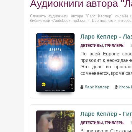
Аудиокниги автора "Л
Слушать аудиокниги автора "Ларс Кеплер" онлайн б
библиотеки «Audobook-mp3.com». Все полные и интересн
Ларс Кеплер - Ла
ДЕТЕКТИВЫ, ТРИЛЛЕРЫ
По всей Европе сове
приводит к неожиданн
Это дело из прошло
сомневается, кроме сам
Ларс Кеплер
Игорь 
Ларс Кеплер - Ги
ДЕТЕКТИВЫ, ТРИЛЛЕРЫ
В пригороде Стокголь