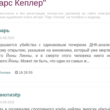
арс Кеплер"
есплатно и без регистрации полностью (целиком) на сайте электро
ые аудиокниги книги автора "Ларс Кеплер" на телефон и андроид.
зарь
10-08-2025
ршаются убийства с одинаковым почерком. ДНК-анали
ому открытию, указывая на виновника, который уже мертв
го Йоны Линны, и в смерти этого человека никто н
ого Йоны. Может ли быть, что один из самых ж...
Князев
16:26:55
пнотизёр
10-09-2018
ма в раздевалке спортивного клуба найден зверски убиты