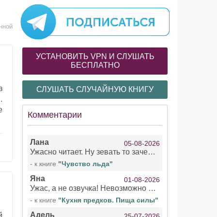
нной
УСТАНОВИТЬ VPN И СЛУШАТЬ
БЕСПЛАТНО
з
СЛУШАТЬ СЛУЧАЙНУЮ КНИГУ
.
е
Комментарии
Лана
05-08-2026
Ужасно читает. Ну зевать то зачем. Уже не говорю, что ударения ставит, как хочет.
- к книге
"Чувство льда"
Яна
01-08-2026
Ужас, а не озвучка! Невозможно вникать в смысл текста из за кривляний чтеца
- к книге
"Кухня предков. Пища силы"
Адель
й
25-07-2026