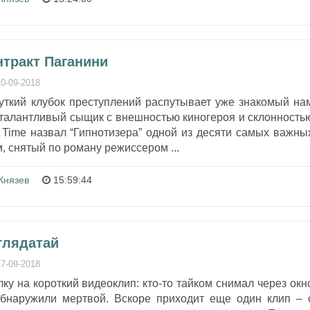
нтракт Паганини
10-09-2018
уткий клубок преступлений распутывает уже знакомый на
 талантливый сыщик с внешностью киногероя и склонность
 Time назвал “Гипнотизера” одной из десяти самых важны
м, снятый по роману режиссером ...
Князев
15:59:44
глядатай
17-09-2018
ку на короткий видеоклип: кто-то тайком снимал через окн
бнаружили мертвой. Вскоре приходит еще один клип – 