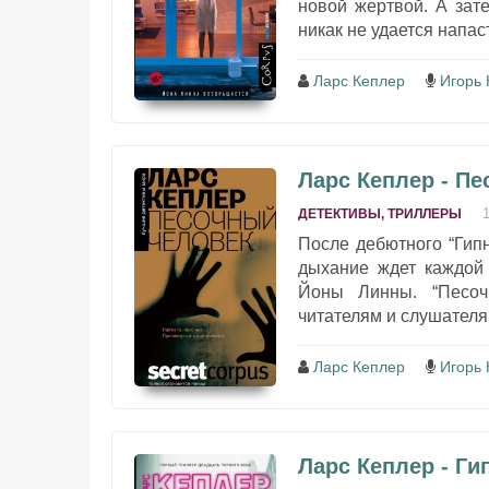
новой жертвой. А зат
никак не удается напас
Ларс Кеплер
Игорь 
Ларс Кеплер - П
ДЕТЕКТИВЫ, ТРИЛЛЕРЫ
После дебютного “Гип
дыхание ждет каждой 
Йоны Линны. “Песоч
читателям и слушателя
Ларс Кеплер
Игорь 
Ларс Кеплер - Ги