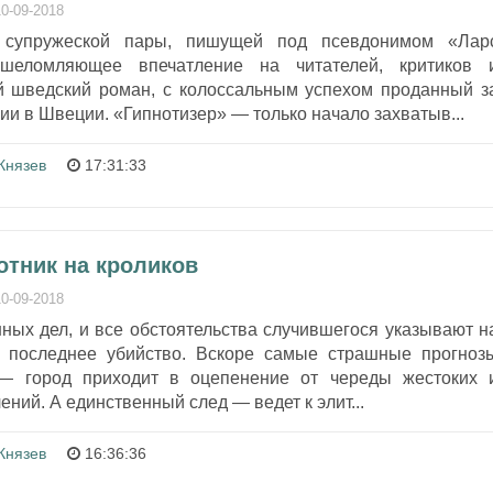
10-09-2018
 супружеской пары, пишущей под псевдонимом «Лар
ошеломляющее впечатление на читателей, критиков 
й шведский роман, с колоссальным успехом проданный з
ии в Швеции. «Гипнотизер» — только начало захватыв...
Князев
17:31:33
отник на кроликов
10-09-2018
ных дел, и все обстоятельства случившегося указывают н
е последнее убийство. Вскоре самые страшные прогноз
— город приходит в оцепенение от череды жестоких 
ний. А единственный след — ведет к элит...
Князев
16:36:36