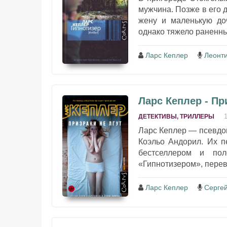
мужчина. Позже в его
жену и маленькую до
однако тяжело раненны
Ларс Кеплер
Леонт
Ларс Кеплер - Пр
ДЕТЕКТИВЫ, ТРИЛЛЕРЫ
Ларс Кеплер — псевдо
Коэльо Андорил. Их 
бестселлером и пол
«Гипнотизером», перев
Ларс Кеплер
Серге