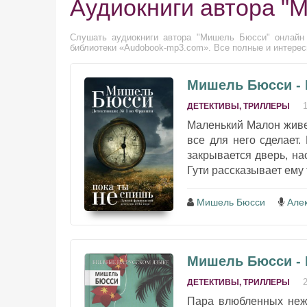
Аудиокниги автора "
Слушать аудиокниги автора "Мишель Бюсси" онлайн 
библиотеки «Audobook-mp3.com». Все полные и интерес
Мишель Бюсси - 
ДЕТЕКТИВЫ, ТРИЛЛЕРЫ
Маленький Малон живет
все для него сделает.
закрывается дверь, н
Гути рассказывает ему 
Мишель Бюсси
Але
Мишель Бюсси - 
ДЕТЕКТИВЫ, ТРИЛЛЕРЫ
Пара влюбленных нежи