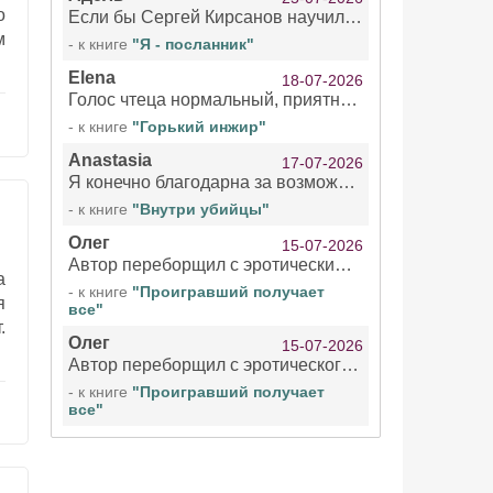
о
Если бы Сергей Кирсанов научился не сглатывать каждые 1-2 минуты слюну, так что слышно в микрофоне и, что вызывает отвращение, то мелжно было бы слушать.
м
- к книге
"Я - посланник"
Elena
18-07-2026
Голос чтеца нормальный, приятный тембр. Мне очень понравилось озвучивание рассказа. Очень странный отзыв Надежды. Может у неё что-то с нервами?
- к книге
"Горький инжир"
Anastasia
17-07-2026
Я конечно благодарна за возможность бесплатно слушать книги даже новинки , но чтение этой книги просто ужасно
- к книге
"Внутри убийцы"
Олег
15-07-2026
Автор переборщил с эротическими сценами. Похоже, с этим у него проблемы.
а
- к книге
"Проигравший получает
я
все"
.
Олег
15-07-2026
Автор переборщил с эротического сценами. Похоже, с этим у него проблемы.
- к книге
"Проигравший получает
все"