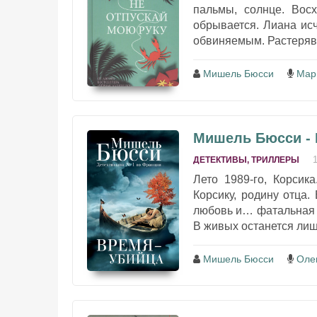
пальмы, солнце. Восх
обрывается. Лиана ис
обвиняемым. Растерявш
Мишель Бюсси
Мар
Мишель Бюсси - 
ДЕТЕКТИВЫ, ТРИЛЛЕРЫ
Лето 1989-го, Корсик
Корсику, родину отца.
любовь и… фатальная а
В живых останется лишь
Мишель Бюсси
Олег