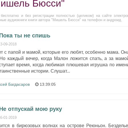
Мишель Бюсси"
бесплатно и без регистрации полностью (целиком) на сайте электро
ные аудиокниги книги автора "Мишель Бюсси" на телефон и андроид.
Пока ты не спишь
13-09-2018
 с папой и мамой, которые его любят, особенно мама. Он
 Но каждый вечер, когда Малон ложится спать, а за мамо
аступает время, когда любимая плюшевая игрушка по имен
таинственные истории. Слушат...
ксей Багдасаров
13:39:05
Не отпускай мою руку
26-01-2019
тся в бирюзовых волнах на острове Реюньон. Безделье