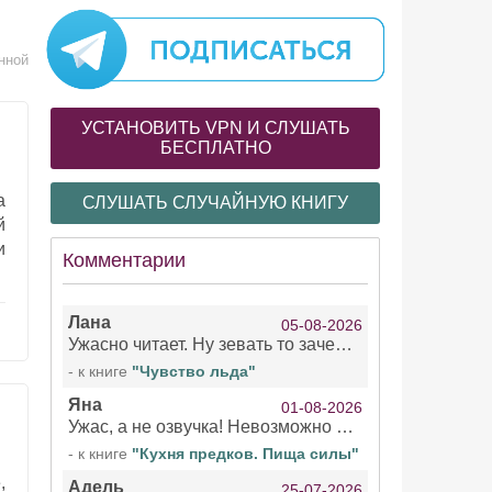
нной
УСТАНОВИТЬ VPN И СЛУШАТЬ
БЕСПЛАТНО
а
СЛУШАТЬ СЛУЧАЙНУЮ КНИГУ
й
и
Комментарии
Лана
05-08-2026
Ужасно читает. Ну зевать то зачем. Уже не говорю, что ударения ставит, как хочет.
- к книге
"Чувство льда"
Яна
01-08-2026
Ужас, а не озвучка! Невозможно вникать в смысл текста из за кривляний чтеца
- к книге
"Кухня предков. Пища силы"
,
Адель
25-07-2026