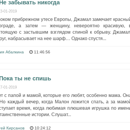
Не забывать никогда
23-01-2019
соком прибрежном утесе Европы, Джамал замечает красны
граде, а затем — женщину, невероятно красивую, 
стоящую с застывшим взглядом спиной к обрыву. Джамал
руг, набрасывает на нее шарф… Однако спустя...
ия Абалкина
11:46:56
Пока ты не спишь
27-01-2019
 с папой и мамой, которые его любят, особенно мама. Он
 Но каждый вечер, когда Малон ложится спать, а за мамо
аступает время, когда любимая плюшевая игрушка по имен
таинственные истории. Слушат...
гей Кирсанов
10:24:12