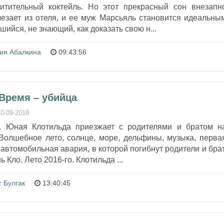
итительный коктейль. Но этот прекрасный сон внезапн
чезает из отеля, и ее муж Марсьяль становится идеальны
ийся, не знающий, как доказать свою н...
ия Абалкина
09:43:56
Время – убийца
10-09-2018
а. Юная Клотильда приезжает с родителями и братом н
 Волшебное лето, солнце, море, дельфины, музыка, перва
втомобильная авария, в которой погибнут родители и брат
 Кло. Лето 2016-го. Клотильда ...
 Булгак
13:40:45