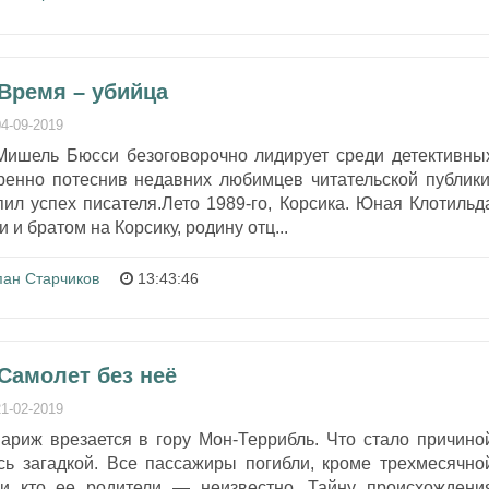
Время – убийца
04-09-2019
Мишель Бюсси безоговорочно лидирует среди детективны
ренно потеснив недавних любимцев читательской публики
ил успех писателя.Лето 1989-го, Корсика. Юная Клотильд
 и братом на Корсику, родину отц...
пан Старчиков
13:43:46
Самолет без неё
21-02-2019
риж врезается в гору Мон-Террибль. Что стало причино
ь загадкой. Все пассажиры погибли, кроме трехмесячно
 и кто ее родители — неизвестно. Тайну происхождени