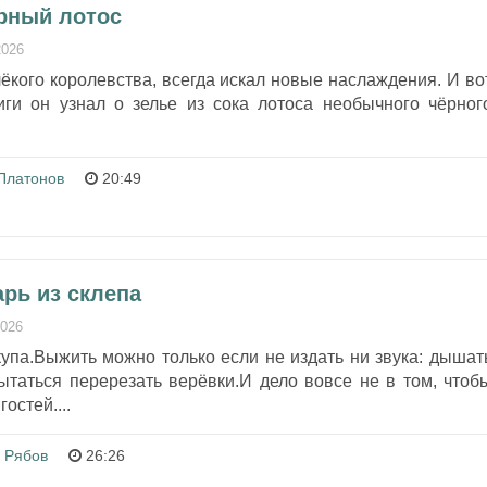
ёрный лотос
2026
лёкого королевства, всегда искал новые наслаждения. И во
иги он узнал о зелье из сока лотоса необычного чёрног
Платонов
20:49
арь из склепа
2026
упа.Выжить можно только если не издать ни звука: дышат
ытаться перерезать верёвки.И дело вовсе не в том, чтоб
остей....
 Рябов
26:26