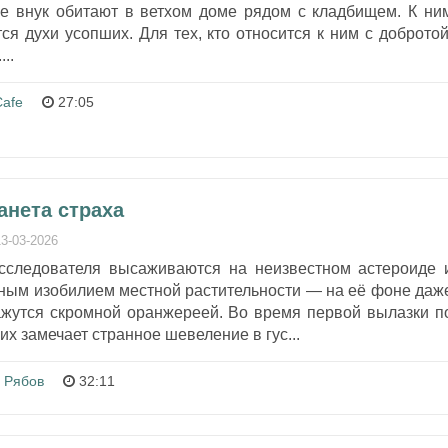
 внук обитают в ветхом доме рядом с кладбищем. К ни
я духи усопших. Для тех, кто относится к ним с добротой
..
Cafe
27:05
анета страха
13-03-2026
сследователя высаживаются на неизвестном астероиде 
ым изобилием местной растительности — на её фоне даж
ажутся скромной оранжереей. Во время первой вылазки п
их замечает странное шевеление в гус...
 Рябов
32:11