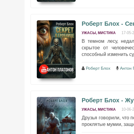
Роберт Блох - Се
17-05-
УЖАСЫ, МИСТИКА
В темном лесу, недал
скрытое от человечес
способный изменить суд
Роберт Блох
Антон 
Роберт Блох - Жу
10-06-
УЖАСЫ, МИСТИКА
Друзья говорили, что 
проклятые мумии, защ