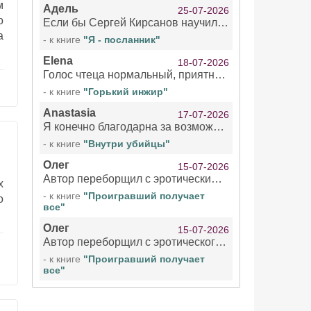
м
Адель
25-07-2026
о
Если бы Сергей Кирсанов научился не сглатывать каждые 1-2 минуты слюну, так что слышно в микрофоне и, что вызывает отвращение, то мелжно было бы слушать.
а
- к книге
"Я - посланник"
Elena
18-07-2026
Голос чтеца нормальный, приятный тембр. Мне очень понравилось озвучивание рассказа. Очень странный отзыв Надежды. Может у неё что-то с нервами?
- к книге
"Горький инжир"
Anastasia
17-07-2026
Я конечно благодарна за возможность бесплатно слушать книги даже новинки , но чтение этой книги просто ужасно
- к книге
"Внутри убийцы"
Олег
15-07-2026
Автор переборщил с эротическими сценами. Похоже, с этим у него проблемы.
х
- к книге
"Проигравший получает
о
все"
Олег
15-07-2026
Автор переборщил с эротического сценами. Похоже, с этим у него проблемы.
- к книге
"Проигравший получает
все"