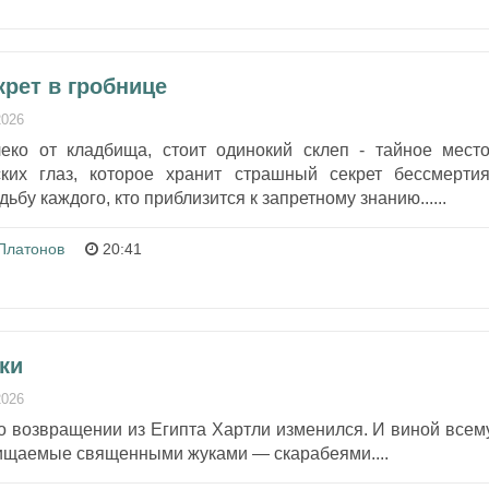
крет в гробнице
2026
еко от кладбища, стоит одинокий склеп - тайное место
ких глаз, которое хранит страшный секрет бессмертия
ьбу каждого, кто приблизится к запретному знанию......
Платонов
20:41
ки
2026
по возвращении из Египта Хартли изменился. И виной всем
ищаемые священными жуками — скарабеями....