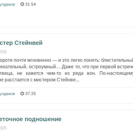
улдаков
31:54
истер Стейнвей
2026
ороти почти мгновенно — и это легко понять: блистательны
лекательный, остроумный… Даже то, что при первой встреч
веца, не кажется чем-то из ряда вон. По-настоящем
е расстается с мистером Стейнве...
улдаков
37:25
веточное подношение
2025