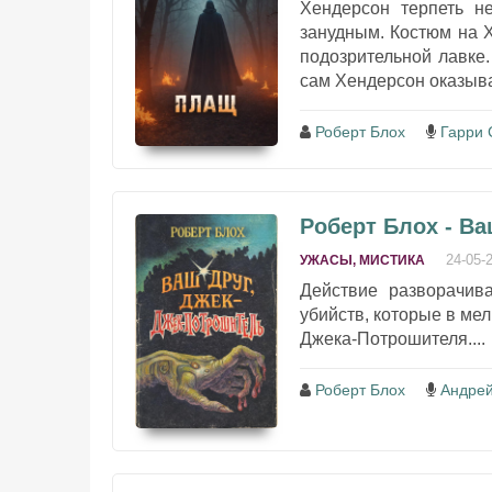
Хендерсон терпеть н
занудным. Костюм на 
подозрительной лавке.
сам Хендерсон оказыв
Роберт Блох
Гарри 
Роберт Блох - В
24-05-
УЖАСЫ, МИСТИКА
Действие разворачива
убийств, которые в ме
Джека-Потрошителя....
Роберт Блох
Андрей