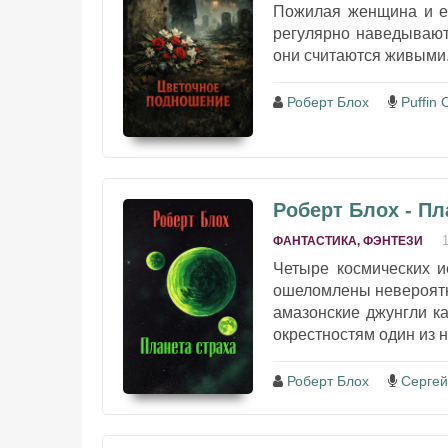
Пожилая женщина и ее
регулярно наведываютс
они считаются живыми..
Роберт Блох
Puffin 
Роберт Блох - Пл
ФАНТАСТИКА, ФЭНТЕЗИ
Четыре космических и
ошеломлены невероятн
амазонские джунгли к
окрестностям один из н
Роберт Блох
Сергей