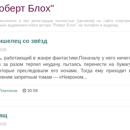
оберт Блох"
есплатно и без регистрации полностью (целиком) на сайте электро
ые аудиокниги книги автора "Роберт Блох" на телефон и андроид.
ишелец со звёзд
2026
ь, работающий в жанре фантастики.Поначалу у него ничег
з за разом терпел неудачу, пытаясь перенести на бумаг
оторые преследовали его ночами. Тогда ему приходит 
ревним запретным томам — «Некроном...
Платонов
30:58
лащ
2026