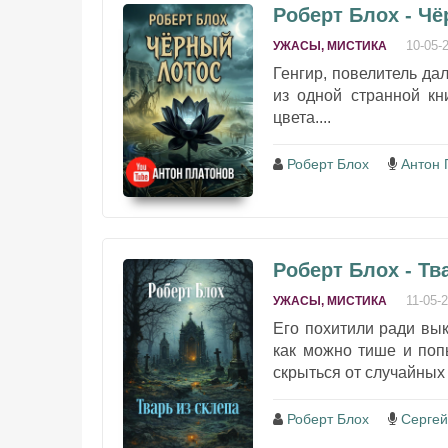
Роберт Блох - Ч
10-05-
УЖАСЫ, МИСТИКА
Генгир, повелитель да
из одной странной кн
цвета....
Роберт Блох
Антон 
Роберт Блох - Тв
11-05-
УЖАСЫ, МИСТИКА
Его похитили ради вык
как можно тише и поп
скрыться от случайных г
Роберт Блох
Сергей