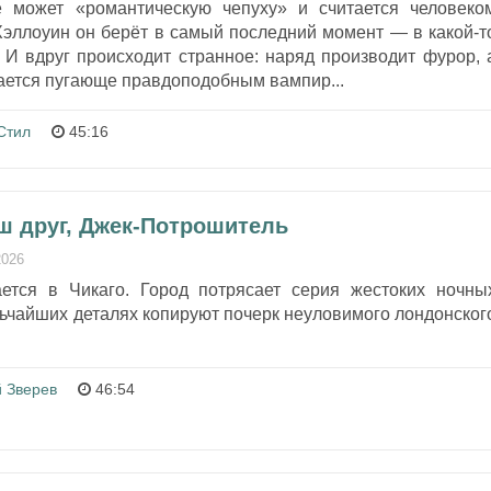
е может «романтическую чепуху» и считается человеко
Хэллоуин он берёт в самый последний момент — в какой-т
 И вдруг происходит странное: наряд производит фурор, 
ается пугающе правдоподобным вампир...
Стил
45:16
аш друг, Джек-Потрошитель
2026
ется в Чикаго. Город потрясает серия жестоких ночны
льчайших деталях копируют почерк неуловимого лондонског
 Зверев
46:54