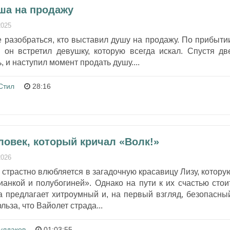
уша на продажу
2025
 разобраться, кто выставил душу на продажу. По прибыти
, он встретил девушку, которую всегда искал. Спустя дв
 и наступил момент продать душу....
Стил
28:16
ловек, который кричал «Волк!»
2026
 страстно влюбляется в загадочную красавицу Лизу, котору
анкой и полубогиней». Однако на пути к их счастью стои
а предлагает хитроумный и, на первый взгляд, безопасны
льза, что Вайолет страда...
улдаков
01:03:55