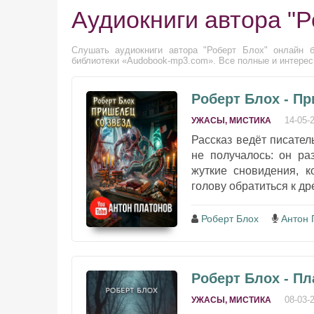
Аудиокниги автора "Р
Слушать аудиокниги автора "Роберт Блох" онлайн б
библиотеки «Audobook-mp3.com». Все полные и интересн
Роберт Блох - Пр
14-05-
УЖАСЫ, МИСТИКА
Рассказ ведёт писател
не получалось: он ра
жуткие сновидения, к
голову обратиться к д
Роберт Блох
Антон 
Роберт Блох - П
08-03-
УЖАСЫ, МИСТИКА