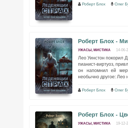
Роберт Блох
Олег Б
Роберт Блох - М
14-06-
УЖАСЫ, МИСТИКА
Лео Уинстон покорил Д
пианист-виртуоз, прив
он напомнил ей мерт
необычно другое: Лео н
Роберт Блох
Олег Б
Роберт Блох - Ц
19-12-
УЖАСЫ, МИСТИКА