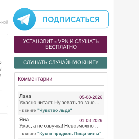
нной
УСТАНОВИТЬ VPN И СЛУШАТЬ
БЕСПЛАТНО
о
СЛУШАТЬ СЛУЧАЙНУЮ КНИГУ
у
в
Комментарии
Лана
05-08-2026
Ужасно читает. Ну зевать то зачем. Уже не говорю, что ударения ставит, как хочет.
- к книге
"Чувство льда"
Яна
01-08-2026
Ужас, а не озвучка! Невозможно вникать в смысл текста из за кривляний чтеца
- к книге
"Кухня предков. Пища силы"