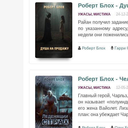
Роберт Блох - Д
24-12-
УЖАСЫ, МИСТИКА
Райан получил задание
по указанному адресу
недели они поженились,
Роберт Блох
Гарри 
Роберт Блох - Че
12-05-
УЖАСЫ, МИСТИКА
Главный герой, Чарльз,
он называет «полуинди
его жена Вайолет. Лиз
план: она убеждает Чар
Роберт Блох
Олег Б