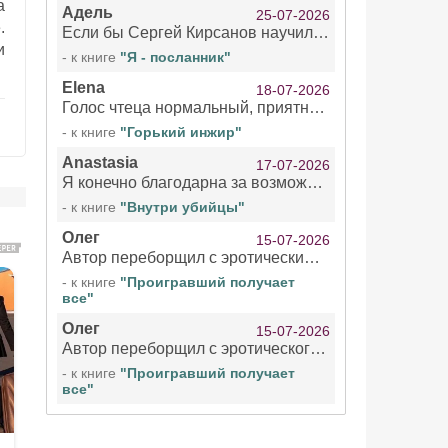
а
Адель
25-07-2026
.
Если бы Сергей Кирсанов научился не сглатывать каждые 1-2 минуты слюну, так что слышно в микрофоне и, что вызывает отвращение, то мелжно было бы слушать.
и
- к книге
"Я - посланник"
Elena
18-07-2026
Голос чтеца нормальный, приятный тембр. Мне очень понравилось озвучивание рассказа. Очень странный отзыв Надежды. Может у неё что-то с нервами?
- к книге
"Горький инжир"
Anastasia
17-07-2026
Я конечно благодарна за возможность бесплатно слушать книги даже новинки , но чтение этой книги просто ужасно
- к книге
"Внутри убийцы"
Олег
15-07-2026
Автор переборщил с эротическими сценами. Похоже, с этим у него проблемы.
- к книге
"Проигравший получает
все"
Олег
15-07-2026
Автор переборщил с эротического сценами. Похоже, с этим у него проблемы.
- к книге
"Проигравший получает
все"