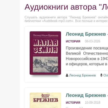
Аудиокниги автора "
Слушать аудиокниги автора "Леонид Брежнев" онлайн
библиотеки «Audobook-mp3.com». Все полные и интерес
Леонид Брежнев 
08-03-2026
ИСТОРИЯ
Произведение посвяще
Великой Отечествен
Новороссийском в 1943
и офицеров, которые в
Леонид Брежнев
Ол
Леонид Брежнев 
10-09-2018
ИСТОРИЯ