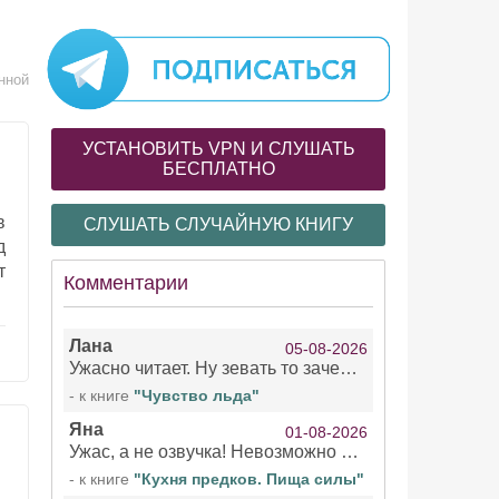
нной
УСТАНОВИТЬ VPN И СЛУШАТЬ
БЕСПЛАТНО
в
СЛУШАТЬ СЛУЧАЙНУЮ КНИГУ
д
т
Комментарии
Лана
05-08-2026
Ужасно читает. Ну зевать то зачем. Уже не говорю, что ударения ставит, как хочет.
- к книге
"Чувство льда"
Яна
01-08-2026
Ужас, а не озвучка! Невозможно вникать в смысл текста из за кривляний чтеца
- к книге
"Кухня предков. Пища силы"