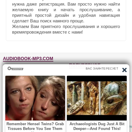
нужна даже регистрация. Вам просто нужно найти
желаемую книгу и начать прослушивание, а
приятный простой дизайн и удобная навигация
сделает Ваш поиск намного проще.
Желаем Вам приятного прослушивания и хорошего
времяпровождения вместе с нами!
AUDIOBOOK-MP3.COM
ПОПУЛЯРНОЕ
Главная
Жанры
Фантастика и фэнтези
Блог
Детективы, триллеры
Топ-100
Для детей
Авторы
Роман, проза
Исполнители
Приключения
Обратная связь
Юмор, сатира
© 2010-2026
Audiobook-mp3.com