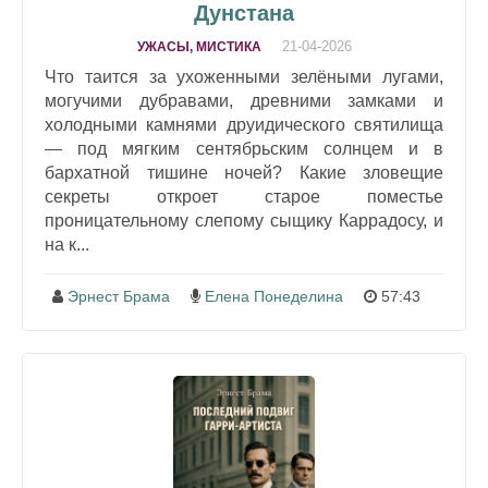
Дунстана
21-04-2026
УЖАСЫ, МИСТИКА
Что таится за ухоженными зелёными лугами,
могучими дубравами, древними замками и
холодными камнями друидического святилища
— под мягким сентябрьским солнцем и в
бархатной тишине ночей? Какие зловещие
секреты откроет старое поместье
проницательному слепому сыщику Каррадосу, и
на к...
Эрнест Брама
Елена Понеделина
57:43