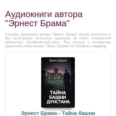
Аудиокниги автора
"Эрнест Брама"
Слушать аудиокниги автора "Эрнест Брама" онлайн бесплатно и
без регистрации полностью (целиком) на сайте электронной
библиотеки «Audobook-mp3.com». Все полные и интересные
аудиокниги книги автора "Эрнест Брама" на телефон и андроид.
Эрнест Брама - Тайна башни