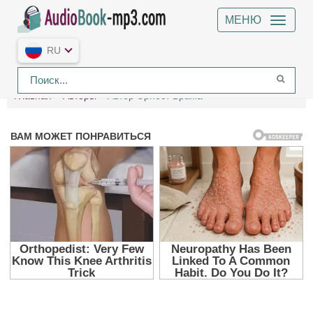
МЕНЮ
RU
Главная
Авторы
Автор Эрнест Брама