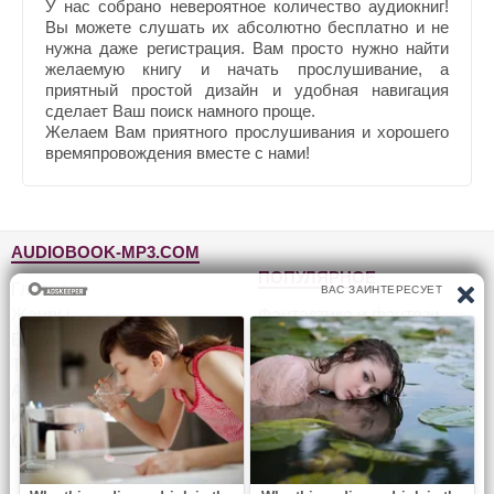
У нас собрано невероятное количество аудиокниг!
Вы можете слушать их абсолютно бесплатно и не
нужна даже регистрация. Вам просто нужно найти
желаемую книгу и начать прослушивание, а
приятный простой дизайн и удобная навигация
сделает Ваш поиск намного проще.
Желаем Вам приятного прослушивания и хорошего
времяпровождения вместе с нами!
AUDIOBOOK-MP3.COM
ПОПУЛЯРНОЕ
Главная
Жанры
Фантастика и фэнтези
Блог
Детективы, триллеры
Топ-100
Для детей
Авторы
Роман, проза
Исполнители
Приключения
Обратная связь
Юмор, сатира