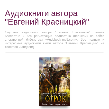
Аудиокниги автора
"Евгений Красницкий"
Слушать аудиокниги автора "Евгений Красницкий" онлайн
бесплатно и без регистрации полностью (целиком) на сайте
электронной библиотеки «Audobook-mp3.com». Все полные и
интересные аудиокниги книги автора "Евгений Красницкий" на
телефон и андроид.