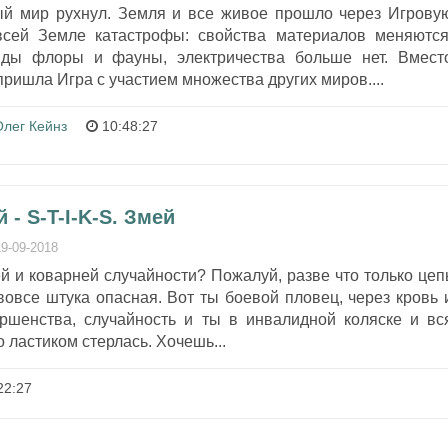
й мир рухнул. Земля и все живое прошло через Игрову
сей Земле катастрофы: свойства материалов меняются
ды флоры и фауны, электричества больше нет. Вмест
ришла Игра с участием множества других миров....
Олег Кейнз
10:48:27
- S-T-I-K-S. Змей
19-09-2018
й и коварней случайности? Пожалуй, разве что только цеп
 вовсе штука опасная. Вот ты боевой пловец, через кровь 
ершенства, случайность и ты в инвалидной коляске и вс
 ластиком стерлась. Хочешь...
22:27