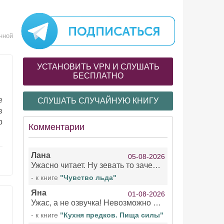
нной
УСТАНОВИТЬ VPN И СЛУШАТЬ
БЕСПЛАТНО
е
СЛУШАТЬ СЛУЧАЙНУЮ КНИГУ
в
р
Комментарии
Лана
05-08-2026
Ужасно читает. Ну зевать то зачем. Уже не говорю, что ударения ставит, как хочет.
- к книге
"Чувство льда"
Яна
01-08-2026
Ужас, а не озвучка! Невозможно вникать в смысл текста из за кривляний чтеца
- к книге
"Кухня предков. Пища силы"