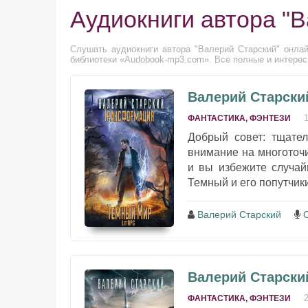
Аудиокниги автора "
Слушать аудиокниги автора "Валерий Старский" онлай
библиотеки «Audobook-mp3.com». Все полные и интерес
Валерий Старски
ФАНТАСТИКА, ФЭНТЕЗИ
Добрый совет: тщате
внимание на многоточи
и вы избежите случай
Темный и его попутчики
Валерий Старский
Валерий Старски
ФАНТАСТИКА, ФЭНТЕЗИ