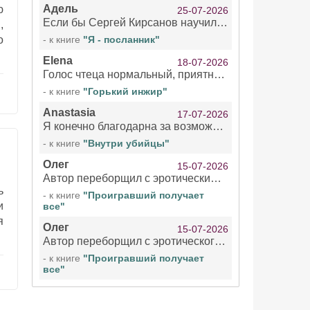
Адель
ю
25-07-2026
Если бы Сергей Кирсанов научился не сглатывать каждые 1-2 минуты слюну, так что слышно в микрофоне и, что вызывает отвращение, то мелжно было бы слушать.
,
о
- к книге
"Я - посланник"
Elena
18-07-2026
Голос чтеца нормальный, приятный тембр. Мне очень понравилось озвучивание рассказа. Очень странный отзыв Надежды. Может у неё что-то с нервами?
- к книге
"Горький инжир"
Anastasia
17-07-2026
Я конечно благодарна за возможность бесплатно слушать книги даже новинки , но чтение этой книги просто ужасно
- к книге
"Внутри убийцы"
Олег
15-07-2026
Автор переборщил с эротическими сценами. Похоже, с этим у него проблемы.
ь
- к книге
"Проигравший получает
и
все"
я
Олег
15-07-2026
Автор переборщил с эротического сценами. Похоже, с этим у него проблемы.
- к книге
"Проигравший получает
все"