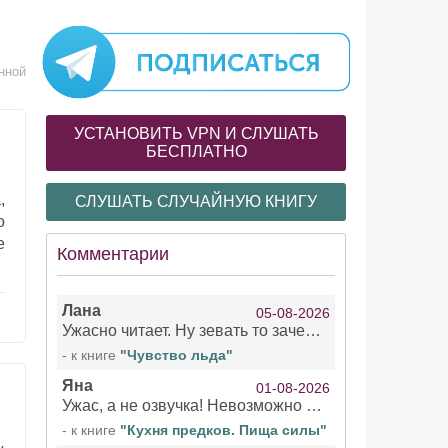
нной
УСТАНОВИТЬ VPN И СЛУШАТЬ
БЕСПЛАТНО
,
СЛУШАТЬ СЛУЧАЙНУЮ КНИГУ
о
е
Комментарии
Лана
05-08-2026
Ужасно читает. Ну зевать то зачем. Уже не говорю, что ударения ставит, как хочет.
- к книге
"Чувство льда"
Яна
01-08-2026
Ужас, а не озвучка! Невозможно вникать в смысл текста из за кривляний чтеца
- к книге
"Кухня предков. Пища силы"