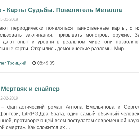
 - Карты Судьбы. Повелитель Металла
05-01-2019
ют периодически появляться таинственные карты, с и
ьзовать заклинания, призывать монстров, оружие. З
 дают опыт и уровни в реальном мире, они позволяю
льные карты. Открылись демонические разломы. Мир...
лег Троицкий
08:49:05
 Мертвяк и снайпер
02-02-2019
 – фантастический роман Антона Емельянова и Серге
фэнтези, LitRPG.Два брата, один самый обычный человек
анной, противоречащей всем постулатам современной наук
 смерти». Как сложится их ...