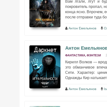
Вам лгали, лгут и бу
покровитель пропал, н
конца ясно. Впрочем, е
после отправки туда бо
Антон Емельянов
О
Антон Емельянов 
ФАНТАСТИКА, ФЭНТЕЗИ
Кирилл Волков — врод
это обманчивое впеча
Сети. Характер: цини
Однажды Кир натыкается
Антон Емельянов
I