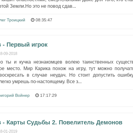
той Земли.Но это не повод сдав...
лег Троицкий
08:35:47
 - Первый игрок
18-09-2018
но ты и кучка незнакомцев волею таинственных сущест
ое место. Мир Карика похож на игру, тут можно получат
 воскресать в случае неудач. Но стоит допустить ошибку
 легко умрешь по-настоящему. Все з...
ригорий Войнер
17:17:29
 - Карты Судьбы 2. Повелитель Демонов
18-01-2019