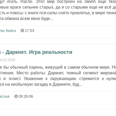
дут лгать. Нагло. Этот мир построен на лжи!А еще тво
овые враги сильнее старых, да и со старыми еще не всё д
сть и плюсы: с книги пси-силы снято проклятье, в мире тене
га обмана всем явно буде...
лег Кейнз
17:53
- Даркнет. Игра реальности
24-12-2018
е бы обычный парень, живущий в самом обычном мире. Н
тление. Место работы: Даркнет, темный сегмент мирово
к и эгоист. Уважение к окружающим: стремится к нулю
 на необычную загадку в Даркнете, буд...
saLbuk
09:26:06