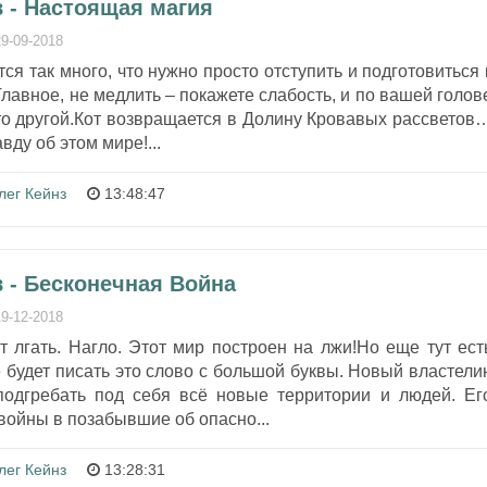
 - Настоящая магия
29-09-2018
я так много, что нужно просто отступить и подготовиться 
лавное, не медлить – покажете слабость, и по вашей голов
то другой.Кот возвращается в Долину Кровавых рассветов
ду об этом мире!...
лег Кейнз
13:48:47
 - Бесконечная Война
19-12-2018
ут лгать. Нагло. Этот мир построен на лжи!Но еще тут ест
 будет писать это слово с большой буквы. Новый властели
подгребать под себя всё новые территории и людей. Ег
войны в позабывшие об опасно...
лег Кейнз
13:28:31