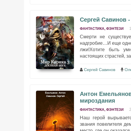
Сергей Савинов -
ФАНТАСТИКА, ФЭНТЕЗИ
Смерти не существуе
надгробие…И еще одно: 
лжи!Хотите быть умн
настоящих страстей, з
Сергей Савинов
Ол
Антон Емельянов
мироздания
ФАНТАСТИКА, ФЭНТЕЗИ
Наш герой вырываетс
звания повелителя дем
место, где он оказался