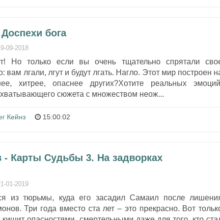
 Доспехи бога
19-09-2018
т! Но только если вы очень тщательно спрятали сво
вам лгали, лгут и будут лгать. Нагло. Этот мир построен н
ее, хитрее, опаснее других?Хотите реальных эмоций
ахватывающего сюжета с множеством неож...
ег Кейнз
15:00:02
 - Карты Судьбы 3. На задворках
21-01-2019
я из тюрьмы, куда его засадил Самаил после лишени
онов. Три года вместо ста лет – это прекрасно. Вот тольк
, кишит опасностями, смертельными даже для того, кто ста