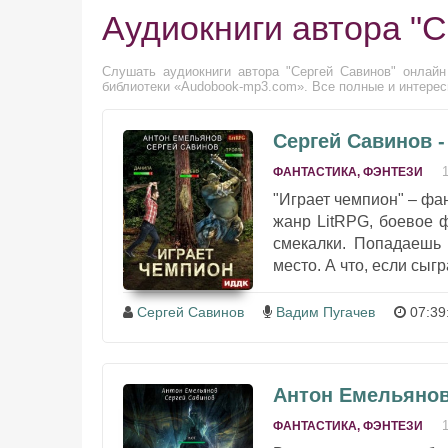
Аудиокниги автора "
Слушать аудиокниги автора "Сергей Савинов" онлайн
библиотеки «Audobook-mp3.com». Все полные и интересн
Сергей Савинов -
ФАНТАСТИКА, ФЭНТЕЗИ
"Играет чемпион" – фа
жанр LitRPG, боевое ф
смекалки. Попадаешь 
место. А что, если сыгр
Сергей Савинов
Вадим Пугачев
07:39
Антон Емельянов
ФАНТАСТИКА, ФЭНТЕЗИ