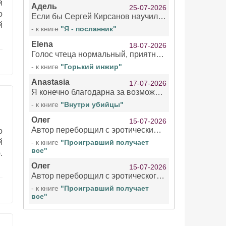
й
Адель
25-07-2026
о
Если бы Сергей Кирсанов научился не сглатывать каждые 1-2 минуты слюну, так что слышно в микрофоне и, что вызывает отвращение, то мелжно было бы слушать.
й
- к книге
"Я - посланник"
Elena
18-07-2026
Голос чтеца нормальный, приятный тембр. Мне очень понравилось озвучивание рассказа. Очень странный отзыв Надежды. Может у неё что-то с нервами?
- к книге
"Горький инжир"
Anastasia
17-07-2026
Я конечно благодарна за возможность бесплатно слушать книги даже новинки , но чтение этой книги просто ужасно
- к книге
"Внутри убийцы"
Олег
15-07-2026
Автор переборщил с эротическими сценами. Похоже, с этим у него проблемы.
о
й
- к книге
"Проигравший получает
все"
.
Олег
15-07-2026
Автор переборщил с эротического сценами. Похоже, с этим у него проблемы.
- к книге
"Проигравший получает
все"