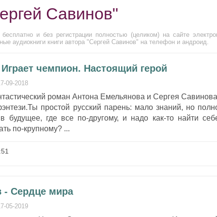
Сергей Савинов"
 бесплатно и без регистрации полностью (целиком) на сайте электро
ые аудиокниги книги автора "Сергей Савинов" на телефон и андроид.
 Играет чемпион. Настоящий герой
17-09-2018
нтастический роман Антона Емельянова и Сергея Савинова
энтези.Ты простой русский парень: мало знаний, но полн
в будущее, где все по-другому, и надо как-то найти себ
ать по-крупному? ...
:51
 - Сердце мира
17-05-2019