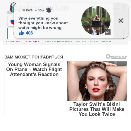
МЕНЮ
RU
Главная
Авторы
Автор Джоджо Мойес - страница 2