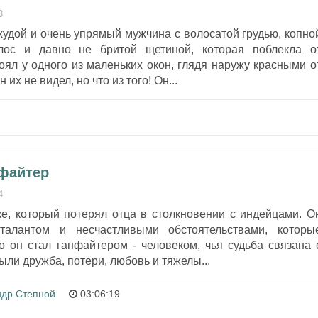
3
 худой и очень упрямый мужчина с волосатой грудью, копно
лос и давно не бритой щетиной, которая поблекла о
оял у одного из маленьких окон, глядя наружу красными о
их не видел, но что из того! Он...
нфайтер
4
ке, который потерял отца в столкновении с индейцами. О
талантом и несчастливыми обстоятельствами, которы
то он стал ганфайтером - человеком, чья судьба связана 
ыли дружба, потери, любовь и тяжелы...
ндр Степной
03:06:19