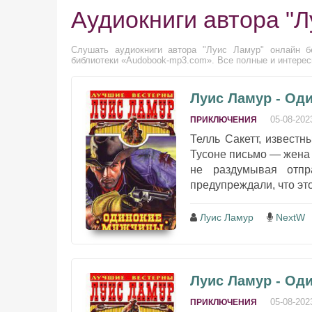
Аудиокниги автора "Л
Слушать аудиокниги автора "Луис Ламур" онлайн бе
библиотеки «Audobook-mp3.com». Все полные и интерес
Луис Ламур - Од
05-08-202
ПРИКЛЮЧЕНИЯ
Телль Сакетт, известн
Тусоне письмо — жена 
не раздумывая отпр
предупреждали, что это
Луис Ламур
NextW
Луис Ламур - Од
05-08-202
ПРИКЛЮЧЕНИЯ