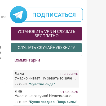
нной
УСТАНОВИТЬ VPN И СЛУШАТЬ
БЕСПЛАТНО
в
СЛУШАТЬ СЛУЧАЙНУЮ КНИГУ
н
о
Комментарии
Лана
05-08-2026
Ужасно читает. Ну зевать то зачем. Уже не говорю, что ударения ставит, как хочет.
- к книге
"Чувство льда"
Яна
01-08-2026
Ужас, а не озвучка! Невозможно вникать в смысл текста из за кривляний чтеца
- к книге
"Кухня предков. Пища силы"