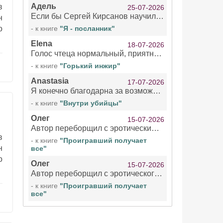
Адель
в
25-07-2026
Если бы Сергей Кирсанов научился не сглатывать каждые 1-2 минуты слюну, так что слышно в микрофоне и, что вызывает отвращение, то мелжно было бы слушать.
н
о
- к книге
"Я - посланник"
Elena
18-07-2026
Голос чтеца нормальный, приятный тембр. Мне очень понравилось озвучивание рассказа. Очень странный отзыв Надежды. Может у неё что-то с нервами?
- к книге
"Горький инжир"
Anastasia
17-07-2026
Я конечно благодарна за возможность бесплатно слушать книги даже новинки , но чтение этой книги просто ужасно
- к книге
"Внутри убийцы"
Олег
15-07-2026
Автор переборщил с эротическими сценами. Похоже, с этим у него проблемы.
в
- к книге
"Проигравший получает
н
все"
о
Олег
15-07-2026
Автор переборщил с эротического сценами. Похоже, с этим у него проблемы.
- к книге
"Проигравший получает
все"