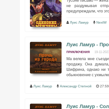
Тусоне письмо — жена 
не раздумывая отпр
предупреждали, что это
Луис Ламур
NextW
Луис Ламур - Про
19-11-202
ПРИКЛЮЧЕНИЯ
Ма велела мне съездит
продажу. Она думала
Шифрина, однако ни т
обыкновение с ухмылкой
Луис Ламур
Александр Степной
27:59
Луис Ламур - Со