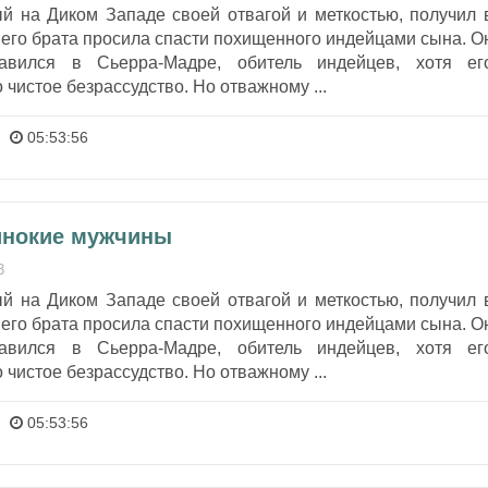
ый на Диком Западе своей отвагой и меткостью, получил 
его брата просила спасти похищенного индейцами сына. О
авился в Сьерра-Мадре, обитель индейцев, хотя ег
 чистое безрассудство. Но отважному ...
05:53:56
инокие мужчины
3
ый на Диком Западе своей отвагой и меткостью, получил 
его брата просила спасти похищенного индейцами сына. О
авился в Сьерра-Мадре, обитель индейцев, хотя ег
 чистое безрассудство. Но отважному ...
05:53:56