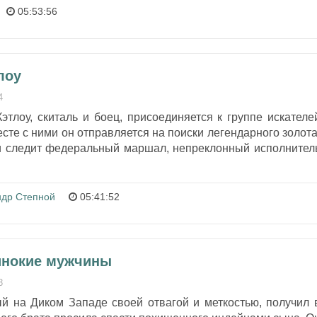
05:53:56
лоу
4
тлоу, скиталь и боец, присоединяется к группе искателе
сте с ними он отправляется на поиски легендарного золота
ми следит федеральный маршал, непреклонный исполнител
ндр Степной
05:41:52
инокие мужчины
3
ый на Диком Западе своей отвагой и меткостью, получил 