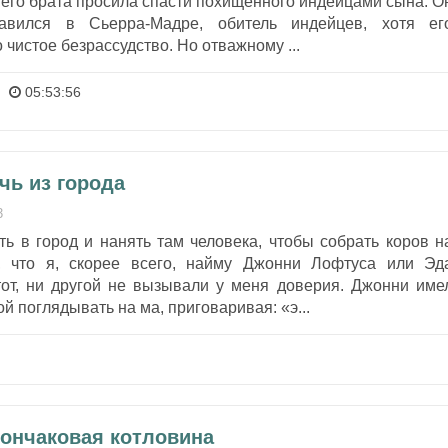
его брата просила спасти похищенного индейцами сына. О
авился в Сьерра-Мадре, обитель индейцев, хотя ег
 чистое безрассудство. Но отважному ...
05:53:56
чь из города
3
ь в город и нанять там человека, чтобы собрать коров н
, что я, скорее всего, найму Джонни Лофтуса или Эд
от, ни другой не вызывали у меня доверия. Джонни име
 поглядывать на ма, приговаривая: «э...
лончаковая котловина