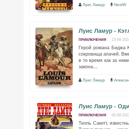
Луис Ламур
NextW
Луис Ламур - Кэт
23-09-202
ПРИКЛЮЧЕНИЯ
Герой романа Биджа Кэ
сокровища апачей. Вме
в то время как за ни
закона....
Луис Ламур
Алекса
Луис Ламур - Од
05-08-202
ПРИКЛЮЧЕНИЯ
Телль Сакетт, известн