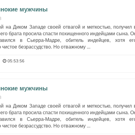
инокие мужчины
3
ый на Диком Западе своей отвагой и меткостью, получил 
его брата просила спасти похищенного индейцами сына. О
авился в Сьерра-Мадре, обитель индейцев, хотя ег
 чистое безрассудство. Но отважному ...
05:53:56
инокие мужчины
3
ый на Диком Западе своей отвагой и меткостью, получил 
его брата просила спасти похищенного индейцами сына. О
авился в Сьерра-Мадре, обитель индейцев, хотя ег
 чистое безрассудство. Но отважному ...