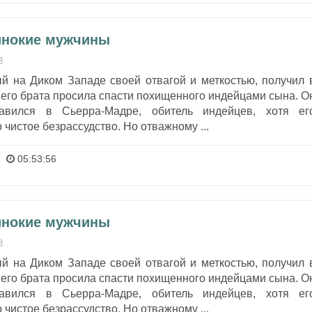
инокие мужчины
3
ый на Диком Западе своей отвагой и меткостью, получил 
его брата просила спасти похищенного индейцами сына. О
авился в Сьерра-Мадре, обитель индейцев, хотя ег
 чистое безрассудство. Но отважному ...
05:53:56
инокие мужчины
3
ый на Диком Западе своей отвагой и меткостью, получил 
его брата просила спасти похищенного индейцами сына. О
авился в Сьерра-Мадре, обитель индейцев, хотя ег
 чистое безрассудство. Но отважному ...