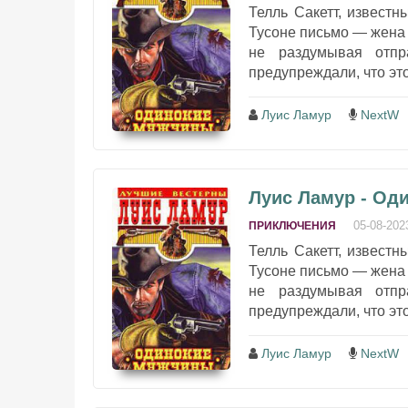
Телль Сакетт, известн
Тусоне письмо — жена 
не раздумывая отпр
предупреждали, что это
Луис Ламур
NextW
Луис Ламур - Од
05-08-202
ПРИКЛЮЧЕНИЯ
Телль Сакетт, известн
Тусоне письмо — жена 
не раздумывая отпр
предупреждали, что это
Луис Ламур
NextW