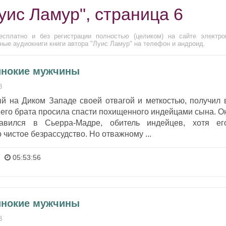
уис Ламур", страница 6
сплатно и без регистрации полностью (целиком) на сайте электро
ные аудиокниги книги автора "Луис Ламур" на телефон и андроид.
инокие мужчины
3
ый на Диком Западе своей отвагой и меткостью, получил 
его брата просила спасти похищенного индейцами сына. О
авился в Сьерра-Мадре, обитель индейцев, хотя ег
 чистое безрассудство. Но отважному ...
05:53:56
инокие мужчины
3