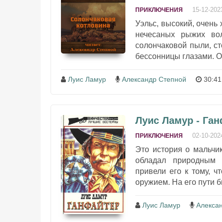
15-12-202
ПРИКЛЮЧЕНИЯ
Уэльс, высокий, очень
нечесаных рыжих во
солончаковой пыли, ст
бессонницы глазами. Он 
Луис Ламур
Александр Степной
30:41
Луис Ламур - Га
02-10-202
ПРИКЛЮЧЕНИЯ
Это история о мальчи
обладал природным 
привели его к тому, ч
оружием. На его пути б
Луис Ламур
Алекса