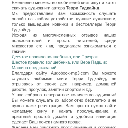
Ежедневно множество любителей книг ищут и хотят
скачать аудиокниги автора
Терри Гудкайнд
.
Мы предоставляем Вам возможность слушать
онлайн на любом устройстве лучшие аудиокниги,
только вышедшие новинки и бестселлеры Терри
Гудкайнд.
Исходя из многочисленных отзывов наших
пользователей и просто читателей, среди
множества его книг, предлагаем ознакомиться с
такими:
Десятое правило волшебника, или Призрак
Шестое правило волшебника, или Вера Падших
Машина предсказаний
Благодаря сайту Audobook-mp3.com Вы можете
слушать любимые книги Терри Гудкайнд, не
отрываясь от своих дел, например, домашней
работы, прогулок, занятий спортом и т.д.
У нас собрано невероятное количество аудиокниг!
Вы можете слушать их абсолютно бесплатно и не
нужна даже регистрация. Вам просто нужно найти
желаемую книгу и начать прослушивание, а
приятный простой дизайн и удобная навигация
сделает Ваш поиск намного проще.
Желаем Вам приятного прослушивания и хорошего