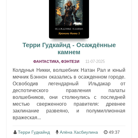
Терри Гудкайнд - Осаждённые
камнем
11-07-2025
ФАНТАСТИКА, ФЭНТЕЗИ
Колдунья Никки, волшебник Натан Рал и юный
мечник Бэннон оказались в осажденном городе.
Освободив легендарный Ильдакар от
деспотического правления палаты
волшебников, они столкнулись с последней
местью сверженного правителя: древнее
заклинание развеяно, и полумиллионная
вражеская...
Терри Гудкайнд
Алёна Хасбиулина
49:37