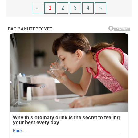
1
2
3
4
»
«