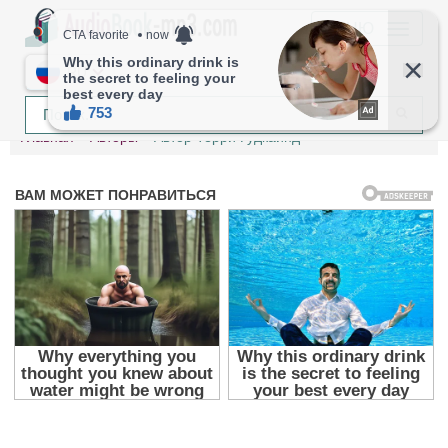
МЕНЮ
RU
Главная
Авторы
Автор Терри Гудкайнд