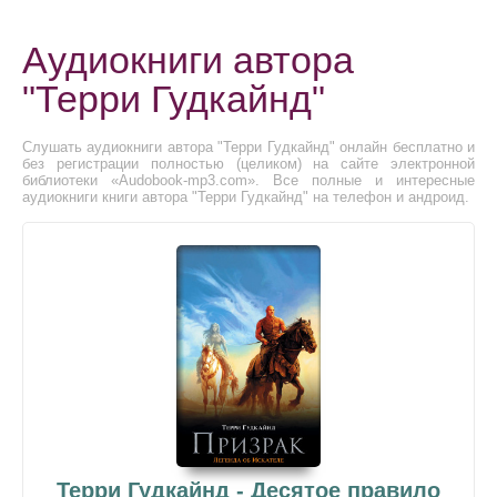
Аудиокниги автора
"Терри Гудкайнд"
Слушать аудиокниги автора "Терри Гудкайнд" онлайн бесплатно и
без регистрации полностью (целиком) на сайте электронной
библиотеки «Audobook-mp3.com». Все полные и интересные
аудиокниги книги автора "Терри Гудкайнд" на телефон и андроид.
Терри Гудкайнд - Десятое правило