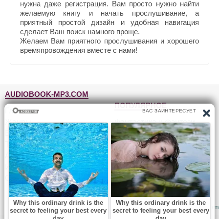
нужна даже регистрация. Вам просто нужно найти
желаемую книгу и начать прослушивание, а
приятный простой дизайн и удобная навигация
сделает Ваш поиск намного проще.
Желаем Вам приятного прослушивания и хорошего
времяпровождения вместе с нами!
AUDIOBOOK-MP3.COM
ПОПУЛЯРНОЕ
Главная
Жанры
Фантастика и фэнтези
Блог
Детективы, триллеры
Топ-100
Для детей
Авторы
Роман, проза
Исполнители
Приключения
Обратная связь
Юмор, сатира
© 2010-2026
Audiobook-mp3.com