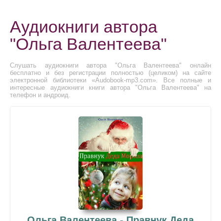
Аудиокниги автора
"Ольга Валентеева"
Слушать аудиокниги автора "Ольга Валентеева" онлайн
бесплатно и без регистрации полностью (целиком) на сайте
электронной библиотеки «Audobook-mp3.com». Все полные и
интересные аудиокниги книги автора "Ольга Валентеева" на
телефон и андроид.
Ольга Валентеева - Правнук Деда